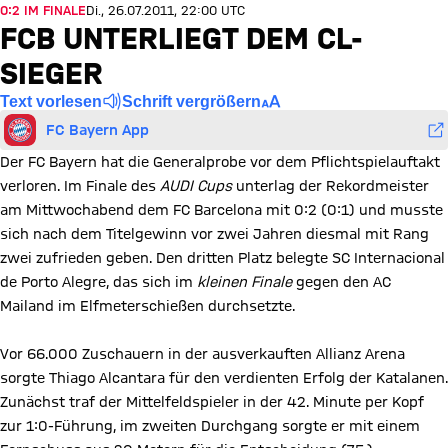
0:2 IM FINALE
Di., 26.07.2011, 22:00 UTC
FCB UNTERLIEGT DEM CL-
SIEGER
Text vorlesen
Schrift vergrößern
FC Bayern App
Der FC Bayern hat die Generalprobe vor dem Pflichtspielauftakt
verloren. Im Finale des
AUDI Cups
unterlag der Rekordmeister
am Mittwochabend dem FC Barcelona mit 0:2 (0:1) und musste
sich nach dem Titelgewinn vor zwei Jahren diesmal mit Rang
zwei zufrieden geben. Den dritten Platz belegte SC Internacional
de Porto Alegre, das sich im
kleinen Finale
gegen den AC
Mailand im Elfmeterschießen durchsetzte.
Vor 66.000 Zuschauern in der ausverkauften Allianz Arena
sorgte Thiago Alcantara für den verdienten Erfolg der Katalanen.
Zunächst traf der Mittelfeldspieler in der 42. Minute per Kopf
zur 1:0-Führung, im zweiten Durchgang sorgte er mit einem