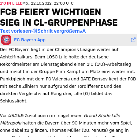
1:0 IN LILLE
Mo., 22.10.2012, 22:00 UTC
FCB FEIERT WICHTIGEN
SIEG IN CL-GRUPPENPHASE
Text vorlesen
Schrift vergrößern
FC Bayern App
Der FC Bayern liegt in der Champions League weiter auf
Achtelfinalkurs. Beim LOSC Lille holte der deutsche
Rekordmeister am Dienstagabend einen 1:0 (1:0)-Arbeitssieg
und mischt in der Gruppe F im Kampf um Platz eins weiter mit.
Punktgleich mit dem FC Valencia und BATE Borisov liegt der FCB
mit sechs Zählern nur aufgrund der Tordifferenz und des
direkten Vergleichs auf Rang drei, Lille (0) bildet das
Schlusslicht.
Vor 45.249 Zuschauern im nagelneuen
Grand Stade Lille
Métropole
hatten die Bayern über 90 Minuten mehr vom Spiel,
ohne dabei zu glänzen. Thomas Müller (20. MInute) gelang in