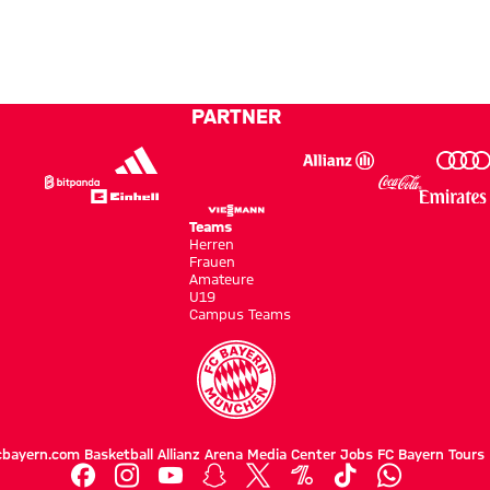
Runde
derung
100
und
Prozent
gewinnt
abliefern“
gegen
Jeju SK
PARTNER
FC mit
2:1
Teams
Herren
Frauen
Amateure
U19
Campus Teams
cbayern.com
Basketball
Allianz Arena
Media Center
Jobs
FC Bayern Tours