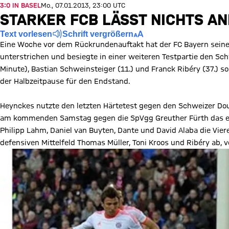
3:0 IN BASEL
Mo., 07.01.2013, 23:00 UTC
STARKER FCB LÄSST NICHTS A
Text vorlesen
Schrift vergrößern
Eine Woche vor dem Rückrundenauftakt hat der FC Bayern seine
unterstrichen und besiegte in einer weiteren Testpartie den Schw
Minute), Bastian Schweinsteiger (11.) und Franck Ribéry (37.) sor
der Halbzeitpause für den Endstand.
Heynckes nutzte den letzten Härtetest gegen den Schweizer Dou
am kommenden Samstag gegen die SpVgg Greuther Fürth das erst
Philipp Lahm, Daniel van Buyten, Dante und David Alaba die Vier
defensiven Mittelfeld Thomas Müller, Toni Kroos und Ribéry ab,