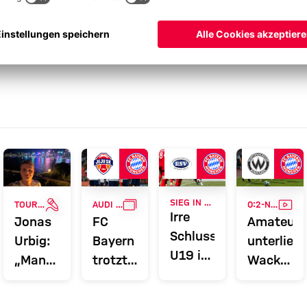
ERIE
INTERVIEW
GALLERIE
VID
SIEG IN BRANDENBURG
TOUR TALK
AUDI FOOTBALL SUMMIT
0:2-NIEDERLAGE
Irre
Jonas
FC
Amateure
Schlussphase:
Urbig:
Bayern
unterlieg
U19 in
„Man
trotzt
Wacker
zweiter
muss
großer
Burghaus
Pokal-
immer
Hitze