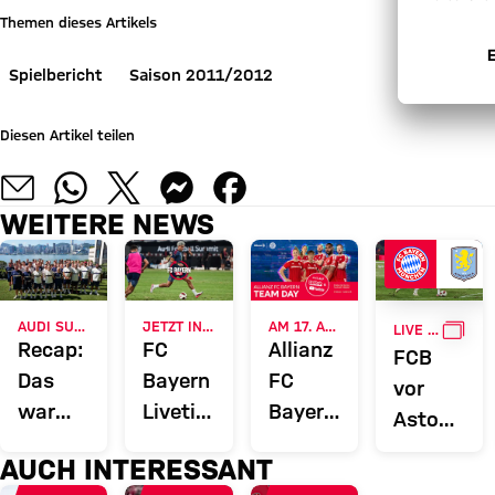
Themen dieses Artikels
Spielbericht
Saison 2011/2012
Diesen Artikel teilen
WEITERE NEWS
GALL
AUDI SUMMER TOUR 2026
JETZT INFORMIEREN
AM 17. AUGUST
LIVE BEI FC BAYERN TV PLUS
Recap:
FC
Allianz
FCB
Das
Bayern
FC
vor
war
Liveticker:
Bayern
Aston
der
Alle
Team
Villa:
AUCH INTERESSANT
Donnerstag
Infos
Day
„Gute