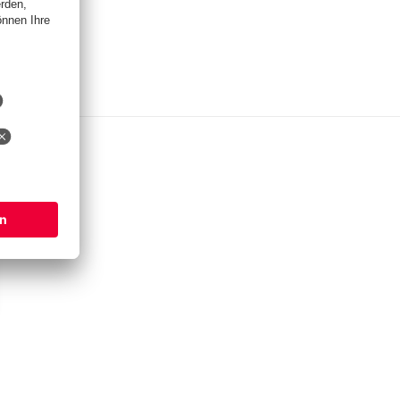
EO
en
en