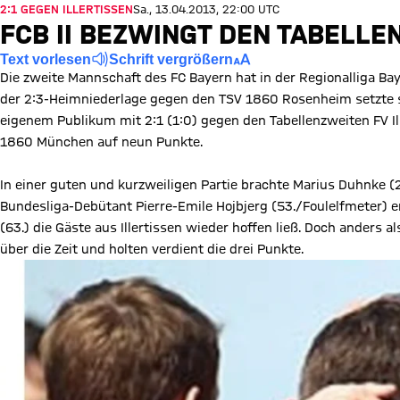
2:1 GEGEN ILLERTISSEN
Sa., 13.04.2013, 22:00 UTC
FCB II BEZWINGT DEN TABELL
Text vorlesen
Schrift vergrößern
Die zweite Mannschaft des FC Bayern hat in der Regionalliga Ba
der 2:3-Heimniederlage gegen den TSV 1860 Rosenheim setzte 
eigenem Publikum mit 2:1 (1:0) gegen den Tabellenzweiten FV Il
1860 München auf neun Punkte.
In einer guten und kurzweiligen Partie brachte Marius Duhnke (2
Bundesliga-Debütant Pierre-Emile Hojbjerg (53./Foulelfmeter) e
(63.) die Gäste aus Illertissen wieder hoffen ließ. Doch ander
über die Zeit und holten verdient die drei Punkte.