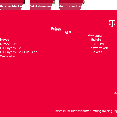
um
holen
Testspielsieg
Jetzt entdecken
Jetzt abonnieren!
Jetzt downloaden!
unseren
ersten
Nachwuchs
Saisonpunkt
News
Spiele
Newsletter
Tabellen
FC Bayern TV
Statistiken
FC Bayern TV PLUS Abo
Tickets
Webradio
f
Impressum
Datenschutz
Nutzungsbedingun