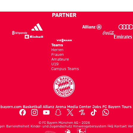
unsere
gegen
Profis
Jeju SK
PARTNER
FC mit
2:1
Teams
Herren
Frauen
Amateure
U19
Campus Teams
cbayern.com
Basketball
Allianz Arena
Media Center
Jobs
FC Bayern Tours
©
FC Bayern München AG
–
2026
gen
Barrierefreiheit
Kinder- und Jugendschutz
Hinweisgebersystem
FAQ
Kontakt
Ver