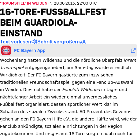
'TRAUMSPIEL' IN WEIDEN
Fr., 28.06.2013, 22:00 UTC
16-TORE-FUSSBALLFEST B
EIM GUARDIOLA-E
INSTAND
Text vorlesen
Schrift vergrößern
FC Bayern App
Wochenlang hatten Wildenau und die nördliche Oberpfalz
ihrem
Traumspiel
entgegengefiebert, am Samstag wurde er endlich
Wirklichkeit. Der FC Bayern gastierte zum inzwischen
traditionellen Freundschaftsspiel gegen eine Fanclub-Auswahl
in Weiden. Diesmal hatte der
Fanclub Wildenau
in tage- und
nächtelanger Arbeit ein wieder einmal unvergessliches
Fußballfest organisiert, dessen sportlicher Wert klar im
Schatten des sozialen Zwecks stand: 50 Prozent des Gewinns
gehen an den FC Bayern Hilfe e.V., die andere Hälfte wird, wie der
Fanclub ankündigte, sozialen Einrichtungen in der Region
zugutekommen. Und insgesamt 16 Tore sorgten auch noch für