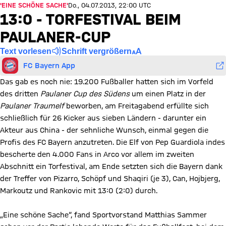
'EINE SCHÖNE SACHE'
Do., 04.07.2013, 22:00 UTC
13:0 - TORFESTIVAL BEIM
PAULANER-CUP
Text vorlesen
Schrift vergrößern
FC Bayern App
Das gab es noch nie: 19.200 Fußballer hatten sich im Vorfeld
des dritten
Paulaner Cup des Südens
um einen Platz in der
Paulaner Traumelf
beworben, am Freitagabend erfüllte sich
schließlich für 26 Kicker aus sieben Ländern - darunter ein
Akteur aus China - der sehnliche Wunsch, einmal gegen die
Profis des FC Bayern anzutreten. Die Elf von Pep Guardiola indes
bescherte den 4.000 Fans in Arco vor allem im zweiten
Abschnitt ein Torfestival, am Ende setzten sich die Bayern dank
der Treffer von Pizarro, Schöpf und Shaqiri (je 3), Can, Hojbjerg,
Markoutz und Rankovic mit 13:0 (2:0) durch.
„Eine schöne Sache“, fand Sportvorstand Matthias Sammer