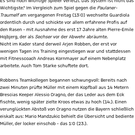
Es sind noch wichtige Spieler verletzt. Das System ist nicht das
Wichtigste." Im Vergleich zum Spiel gegen die
Paulaner-
Traumelf
am vergangenen Freitag (13:0) wechselte Guardiola
ordentlich durch und schickte vor allem erfahrene Profis auf
den Rasen - mit Ausnahme des erst 17 Jahre alten Pierre-Emile
Hojbjerg, der als
Sechser
vor der Abwehr abräumte.
Nicht im Kader stand derweil Arjen Robben, der erst vor
wenigen Tagen ins Training eingestiegen war und stattdessen
mit Fitnesscoach Andreas Kornmayer auf einem Nebenplatz
arbeitete. Auch Tom Starke schuftete dort.
Robbens Teamkollegen begannen schwungvoll: Bereits nach
zwei Minuten prüfte Müller mit einem Kopfball aus 14 Metern
Brescias Keeper Alessio Cragno, der das Leder aus dem Eck
fischte, wenig später zielte Kroos etwas zu hoch (14.). Einen
verunglückten Abstoß von Cragno nutzen die Bayern schließlich
eiskalt aus: Mario Mandzukic behielt die Übersicht und bediente
Müller, der locker einschob - das 1:0 (23.).