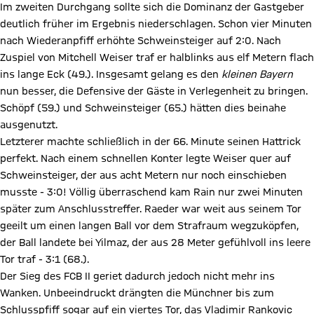
Im zweiten Durchgang sollte sich die Dominanz der Gastgeber
deutlich früher im Ergebnis niederschlagen. Schon vier Minuten
nach Wiederanpfiff erhöhte Schweinsteiger auf 2:0. Nach
Zuspiel von Mitchell Weiser traf er halblinks aus elf Metern flach
ins lange Eck (49.). Insgesamt gelang es den
kleinen Bayern
nun besser, die Defensive der Gäste in Verlegenheit zu bringen.
Schöpf (59.) und Schweinsteiger (65.) hätten dies beinahe
ausgenutzt.
Letzterer machte schließlich in der 66. Minute seinen Hattrick
perfekt. Nach einem schnellen Konter legte Weiser quer auf
Schweinsteiger, der aus acht Metern nur noch einschieben
musste - 3:0! Völlig überraschend kam Rain nur zwei Minuten
später zum Anschlusstreffer. Raeder war weit aus seinem Tor
geeilt um einen langen Ball vor dem Strafraum wegzuköpfen,
der Ball landete bei Yilmaz, der aus 28 Meter gefühlvoll ins leere
Tor traf - 3:1 (68.).
Der Sieg des FCB II geriet dadurch jedoch nicht mehr ins
Wanken. Unbeeindruckt drängten die Münchner bis zum
Schlusspfiff sogar auf ein viertes Tor, das Vladimir Rankovic