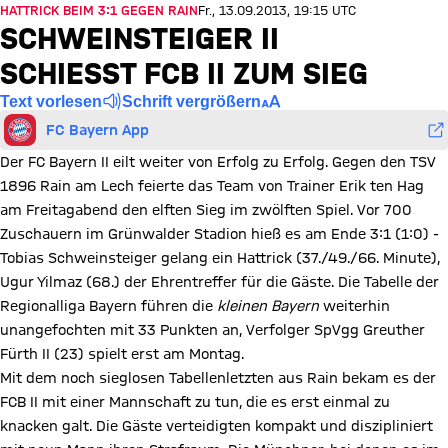
HATTRICK BEIM 3:1 GEGEN RAIN
Fr., 13.09.2013, 19:15 UTC
SCHWEINSTEIGER II
SCHIESST FCB II ZUM SIEG
Text vorlesen
Schrift vergrößern
FC Bayern App
Der FC Bayern II eilt weiter von Erfolg zu Erfolg. Gegen den TSV
1896 Rain am Lech feierte das Team von Trainer Erik ten Hag
am Freitagabend den elften Sieg im zwölften Spiel. Vor 700
Zuschauern im Grünwalder Stadion hieß es am Ende 3:1 (1:0) -
Tobias Schweinsteiger gelang ein Hattrick (37./49./66. Minute),
Ugur Yilmaz (68.) der Ehrentreffer für die Gäste. Die Tabelle der
Regionalliga Bayern führen die
kleinen Bayern
weiterhin
unangefochten mit 33 Punkten an, Verfolger SpVgg Greuther
Fürth II (23) spielt erst am Montag.
Mit dem noch sieglosen Tabellenletzten aus Rain bekam es der
FCB II mit einer Mannschaft zu tun, die es erst einmal zu
knacken galt. Die Gäste verteidigten kompakt und diszipliniert