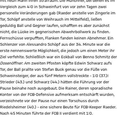
mit neun Mann ihren Strafraum. Die Münchner, bei denen es im
Vergleich zum 4:0 in Schweinfurt von vor zehn Tagen zwei
personelle Veränderungen gab (Raeder anstelle von Zingerle im
Tor, Schöpf anstelle von Weihrauch im Mittelfeld), ließen
geduldig Ball und Gegner laufen, schafften es aber zunächst
nicht, die Lücke im gegnerischen Abwehrbollwerk zu finden.
Fernschüsse verpufften, Flanken fanden keinen Abnehmer. Ein
Schlenzer von Alessandro Schöpf aus der 34. Minute war die
erste nennenswerte Möglichkeit, die jedoch um einen Meter ihr
Ziel verfehlte. Schließlich war ein Eckball von Benno Schmitz der
Dosenöffner
: Am zweiten Pfosten köpfte Edwin Schwarz aufs
Tor, der Ball prallte von Stefan Buck genau vor die Füße von
Schweinsteiger, der aus fünf Metern vollstreckte - 1:0 (37.)!
Strieder (43.) und Schwarz (44.) hätten die Führung vor der
Pause beinahe noch ausgebaut. Die Rainer, deren sporadische
Konter von der FCB-Defensive aufmerksam entschärft wurden,
verzeichnete vor der Pause nur einen Torschuss durch
Riedelsheimer (40.) - eine sichere Beute für FCB-Keeper Raeder.
Nach 45 Minuten führte der FCB II verdient mit 1:0.