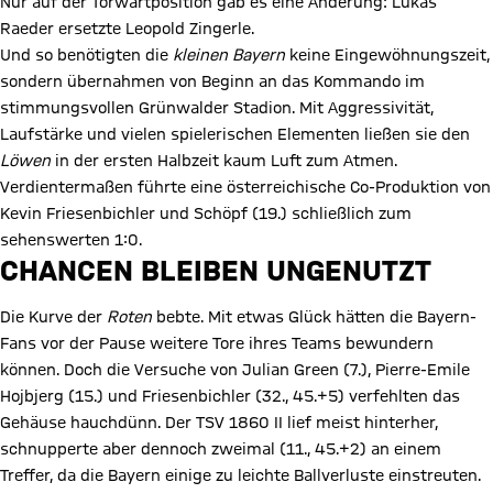
Nur auf der Torwartposition gab es eine Änderung: Lukas
Raeder ersetzte Leopold Zingerle.
Und so benötigten die
kleinen Bayern
keine Eingewöhnungszeit,
sondern übernahmen von Beginn an das Kommando im
stimmungsvollen Grünwalder Stadion. Mit Aggressivität,
Laufstärke und vielen spielerischen Elementen ließen sie den
Löwen
in der ersten Halbzeit kaum Luft zum Atmen.
Verdientermaßen führte eine österreichische Co-Produktion von
Kevin Friesenbichler und Schöpf (19.) schließlich zum
sehenswerten 1:0.
CHANCEN BLEIBEN UNGENUTZT
Die Kurve der
Roten
bebte. Mit etwas Glück hätten die Bayern-
Fans vor der Pause weitere Tore ihres Teams bewundern
können. Doch die Versuche von Julian Green (7.), Pierre-Emile
Hojbjerg (15.) und Friesenbichler (32., 45.+5) verfehlten das
Gehäuse hauchdünn. Der TSV 1860 II lief meist hinterher,
schnupperte aber dennoch zweimal (11., 45.+2) an einem
Treffer, da die Bayern einige zu leichte Ballverluste einstreuten.