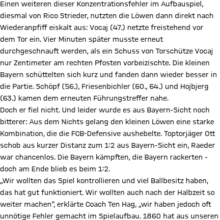
Einen weiteren dieser Konzentrationsfehler im Aufbauspiel,
diesmal von Rico Strieder, nutzten die Löwen dann direkt nach
Wiederanpfiff eiskalt aus: Vocaj (47.) netzte freistehend vor
dem Tor ein. Vier Minuten später musste erneut
durchgeschnauft werden, als ein Schuss von Torschütze Vocaj
nur Zentimeter am rechten Pfosten vorbeizischte. Die kleinen
Bayern schüttelten sich kurz und fanden dann wieder besser in
die Partie. Schöpf (56.), Friesenbichler (60., 64.) und Hojbjerg
(63.) kamen dem erneuten Führungstreffer nahe.
Doch er fiel nicht. Und leider wurde es aus Bayern-Sicht noch
bitterer: Aus dem Nichts gelang den kleinen Löwen eine starke
Kombination, die die FCB-Defensive aushebelte. Toptorjäger Ott
schob aus kurzer Distanz zum 1:2 aus Bayern-Sicht ein, Raeder
war chancenlos. Die Bayern kämpften, die Bayern rackerten -
doch am Ende blieb es beim 1:2.
„Wir wollten das Spiel kontrollieren und viel Ballbesitz haben,
das hat gut funktioniert. Wir wollten auch nach der Halbzeit so
weiter machen“, erklärte Coach Ten Hag, „wir haben jedoch oft
unnötige Fehler gemacht im Spielaufbau. 1860 hat aus unseren