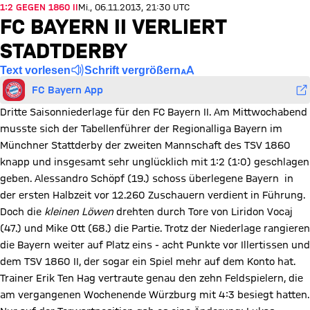
1:2 GEGEN 1860 II
Mi., 06.11.2013, 21:30 UTC
FC BAYERN II VERLIERT
STADTDERBY
Text vorlesen
Schrift vergrößern
FC Bayern App
Dritte Saisonniederlage für den FC Bayern II. Am Mittwochabend
musste sich der Tabellenführer der Regionalliga Bayern im
Münchner Stattderby der zweiten Mannschaft des TSV 1860
knapp und insgesamt sehr unglücklich mit 1:2 (1:0) geschlagen
geben. Alessandro Schöpf (19.) schoss überlegene Bayern in
der ersten Halbzeit vor 12.260 Zuschauern verdient in Führung.
Doch die
kleinen Löwen
drehten durch Tore von Liridon Vocaj
(47.) und Mike Ott (68.) die Partie. Trotz der Niederlage rangieren
die Bayern weiter auf Platz eins - acht Punkte vor Illertissen und
dem TSV 1860 II, der sogar ein Spiel mehr auf dem Konto hat.
Trainer Erik Ten Hag vertraute genau den zehn Feldspielern, die
am vergangenen Wochenende Würzburg mit 4:3 besiegt hatten.