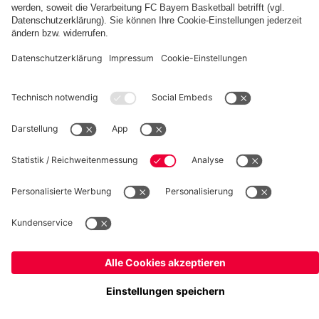
fcbayern.com
Basketball
Allianz Arena
Media Center
Jobs
FC Bayern Tours
©
FC Bayern München AG
–
2026
Impressum
Datenschutz
Nutzungsbedingungen
Barrierefreiheit
Kinder- und Jugendschutz
Hinweisgebersystem
FAQ
Kontakt
Verträge hier kündigen
Cookie-Einstellungen