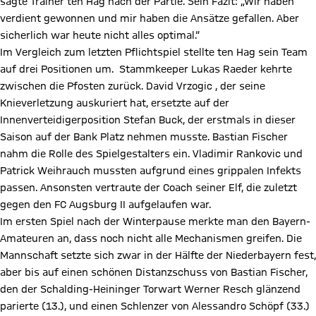
sagte Trainer ten Hag nach der Partie. Sein Fazit: „Wir haben
verdient gewonnen und mir haben die Ansätze gefallen. Aber
sicherlich war heute nicht alles optimal.“
Im Vergleich zum letzten Pflichtspiel stellte ten Hag sein Team
auf drei Positionen um. Stammkeeper Lukas Raeder kehrte
zwischen die Pfosten zurück. David Vrzogic , der seine
Knieverletzung auskuriert hat, ersetzte auf der
Innenverteidigerposition Stefan Buck, der erstmals in dieser
Saison auf der Bank Platz nehmen musste. Bastian Fischer
nahm die Rolle des Spielgestalters ein. Vladimir Rankovic und
Patrick Weihrauch mussten aufgrund eines grippalen Infekts
passen. Ansonsten vertraute der Coach seiner Elf, die zuletzt
gegen den FC Augsburg II aufgelaufen war.
Im ersten Spiel nach der Winterpause merkte man den Bayern-
Amateuren an, dass noch nicht alle Mechanismen greifen. Die
Mannschaft setzte sich zwar in der Hälfte der Niederbayern fest,
aber bis auf einen schönen Distanzschuss von Bastian Fischer,
den der Schalding-Heininger Torwart Werner Resch glänzend
parierte (13.), und einen Schlenzer von Alessandro Schöpf (33.)