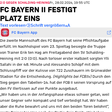
2:0 GEGEN SCHALDING-HEINING
Fr., 28.02.2014, 19:55 UTC
FC BAYERN II FESTIGT
PLATZ EINS
Text vorlesen
Schrift vergrößern
FC Bayern App
Die zweite Mannschaft des FC Bayern hat seine Pflichtaufgabe
erfüllt. Im Nachholspiel vom 23. Spieltag besiegte die Truppe
von Trainer Erik ten Hag am Freitagabend den SV Schalding-
Heining mit 2:0 (0:0). Nach torloser erster Halbzeit sorgten Ylli
Sallahi in der 48. Minute und Alessandro Schöpf mit dem
Schlusspfiff vor der Kulisse von 722 Zuschauern im Grünwalder
Stadion für die Entscheidung.
(Highlights bei FCB.tv)
Durch den
Sieg gegen den Tabellen-14. hat der FCB II seinen Vorsprung auf
den FV Illertissen auf vier Punkte ausgebaut.
„Wir haben uns in der Anfangsphase etwas schwer getan, weil
unser Gegner sehr kompakt und tief verteidigt hat. Wir haben
aber die Ruhe bewahrt und uns mit den beiden Toren belohnt“,