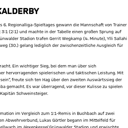
KALDERBY
es 6. Regionalliga-Spieltages gewann die Mannschaft von Trainer
3:1 (2:1) und machte in der Tabelle einen großen Sprung auf
nwalder Stadion trafen Gerrit Wegkamp (4. Minute), Ylli Sallahi
weg (30.) gelang lediglich der zwischenzeitliche Ausgleich für
acht. Ein wichtiger Sieg, bei dem man über sich
er hervorragenden spielerischen und taktischen Leistung. Mit
sein“, freute sich ten Hag über den zweiten Auswärtssieg der
a gemacht. Es war überragend, vor dieser Kulisse zu spielen
 Kapitän Schweinsteiger.
rmation im Vergleich zum 1:1-Remis in Buchbach auf zwei
den Abwehrverbund, Lukas Görtler begann im Mittelfeld für
 hellwach im
Hexenkessel
Grünwalder Stadion und erwischte