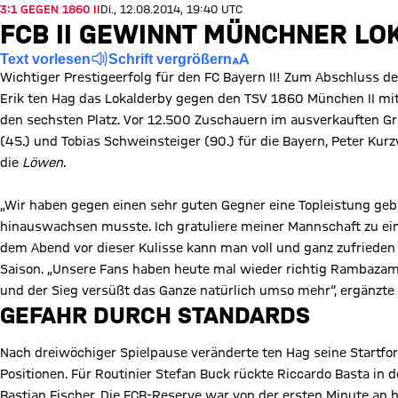
3:1 GEGEN 1860 II
Di., 12.08.2014, 19:40 UTC
FCB II GEWINNT MÜNCHNER LO
Text vorlesen
Schrift vergrößern
Wichtiger Prestigeerfolg für den FC Bayern II! Zum Abschluss d
Erik ten Hag das Lokalderby gegen den TSV 1860 München II mit 
den sechsten Platz. Vor 12.500 Zuschauern im ausverkauften Grü
(45.) und Tobias Schweinsteiger (90.) für die Bayern, Peter Kurz
die
Löwen
.
„Wir haben gegen einen sehr guten Gegner eine Topleistung gebr
hinauswachsen musste. Ich gratuliere meiner Mannschaft zu ein
dem Abend vor dieser Kulisse kann man voll und ganz zufrieden 
Saison. „Unsere Fans haben heute mal wieder richtig Rambazamb
und der Sieg versüßt das Ganze natürlich umso mehr“, ergänzte
GEFAHR DURCH STANDARDS
Nach dreiwöchiger Spielpause veränderte ten Hag seine Startfo
Positionen. Für Routinier Stefan Buck rückte Riccardo Basta in 
Bastian Fischer. Die FCB-Reserve war von der ersten Minute an