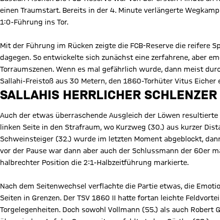
einen Traumstart. Bereits in der 4. Minute verlängerte Wegkamp 
1:0-Führung ins Tor.
Mit der Führung im Rücken zeigte die FCB-Reserve die reifere S
dagegen. So entwickelte sich zunächst eine zerfahrene, aber em
Torraumszenen. Wenn es mal gefährlich wurde, dann meist durch
Sallahi-Freistoß aus 30 Metern, den 1860-Torhüter Vitus Eicher
SALLAHIS HERRLICHER SCHLENZER
Auch der etwas überraschende Ausgleich der Löwen resultierte a
linken Seite in den Strafraum, wo Kurzweg (30.) aus kurzer Dist
Schweinsteiger (32.) wurde im letzten Moment abgeblockt, dan
vor der Pause war dann aber auch der Schlussmann der 60er mac
halbrechter Position die 2:1-Halbzeitführung markierte.
Nach dem Seitenwechsel verflachte die Partie etwas, die Emotio
Seiten in Grenzen. Der TSV 1860 II hatte fortan leichte Feldvort
Torgelegenheiten. Doch sowohl Vollmann (55.) als auch Robert Gl