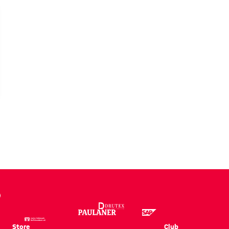
EO
-
rie
Store
Club