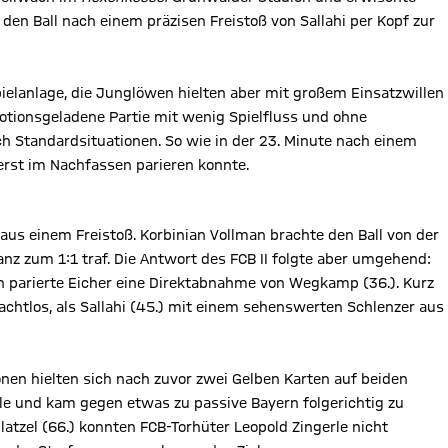
den Ball nach einem präzisen Freistoß von Sallahi per Kopf zur
pielanlage, die Junglöwen hielten aber mit großem Einsatzwillen
otionsgeladene Partie mit wenig Spielfluss und ohne
 Standardsituationen. So wie in der 23. Minute nach einem
 erst im Nachfassen parieren konnte.
us einem Freistoß. Korbinian Vollman brachte den Ball von der
anz zum 1:1 traf. Die Antwort des FCB II folgte aber umgehend:
n parierte Eicher eine Direktabnahme von Wegkamp (36.). Kurz
htlos, als Sallahi (45.) mit einem sehenswerten Schlenzer aus
nen hielten sich nach zuvor zwei Gelben Karten auf beiden
eile und kam gegen etwas zu passive Bayern folgerichtig zu
atzel (66.) konnten FCB-Torhüter Leopold Zingerle nicht