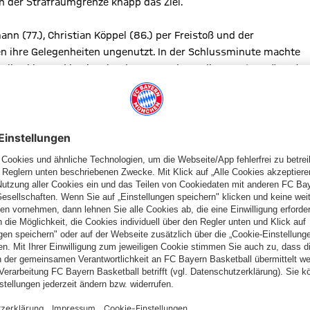
on der Strafraumgrenze knapp das Ziel.
n (77.), Christian Köppel (86.) per Freistoß und der
ßen ihre Gelegenheiten ungenutzt. In der Schlussminute machte
alles klar und besiegelte den am Ende verdienten
Auswärtssieg