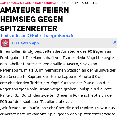
1:0-ERFOLG GEGEN REGENSBURG
Fr., 29.04.2016, 19:00 UTC
AMATEURE FEIERN
HEIMSIEG GEGEN
SPITZENREITER
Text vorlesen
Schrift vergrößern
FC Bayern App
Einen tollen Erfolg bejubelten die Amateure des FC Bayern am
Freitagabend. Die Mannschaft von Trainer Heiko Vogel besiegte
den Tabellenführer der Regionalliga Bayern, SSV Jahn
Regensburg, mit 1:0. Im heimischen Stadion an der Grünwalder
Straße erzielte Kapitän Karl-Heinz Lappe in Minute 38 den
entscheidenden Treffer per Kopf. Kurz vor der Pause sah der
Regensburger Robin Urban wegen groben Foulspiels die Rote
Karte (43.). Durch den zweiten Dreier in Folge schiebt sich der
FCB auf den sechsten Tabellenplatz vor.
„Wir freuen uns natürlich sehr über die drei Punkte. Es war das
erwartet hart umkämpfte Spiel gegen den Spitzenreiter“, zeigte