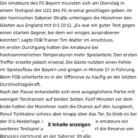
Die Amateure des FC Bayern mussten sich am Dienstag in
einem Testspiel der U21 des FC Arsenal geschlagen geben. An
der heimischen Säbener Straße unterlagen die Münchner den
Gästen aus England mit 0:1 (0:1). „Es war ein guter Test gegen
einen starken Gegner, bei dem wir einiges ausprobieren
konnten“, sagte FCB-Trainer Tim Walter im Anschluss.
Im ersten Durchgang hatten die Amateure bei
hochsommerlichen Temperaturen mehr Spielanteile. Den ersten
Treffer erzielte jedoch Arsenal. Die Gäste nutzten einen Fehler
im Spielaufbau der Bayern und gingen in Minute 17 in Führung.
Beim FCB scheiterte es in der Offensive zu häufig an der letzten
Durchschlagskraft.
Nach der Pause entwickelte sich eine ausgeglichene Partie mit
wenigen Torchancen auf beiden Seiten. Fünf Minuten vor dem
Ende hatten die Münchner noch die Chance auf den Ausgleich,
Resul Türkkalesi schoss aber knapp über das Tor. So blieb es bei
der 0:1-Niederlage. Am Donnerstag tragen die Amateure ein
X Inhalte anzeigen
weiteres Testspiel aus. Um 18:30 Uhr gastiert die Reserve von
Mit Klick auf den Button ermöglichen Sie es diesem sozialen
Borussia Dortmund an der Säbener Straße.
Netzwerk, Ihre Daten (z. B. IP-Adresse) mit Hilfe von Cookies zu