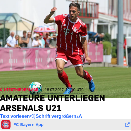
0:1-TESTNIEDERLAGE
Di., 18.07.2017, 12:10 UTC
AMATEURE UNTERLIEGEN
ARSENALS U21
Text vorlesen
Schrift vergrößern
FC Bayern App