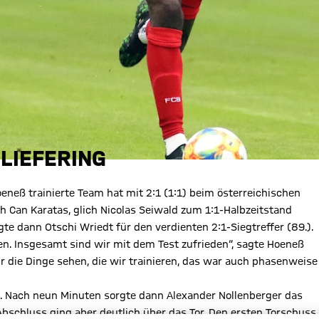
LIEFERING
oeneß trainierte Team hat mit 2:1 (1:1) beim österreichischen
h Can Karatas, glich Nicolas Seiwald zum 1:1-Halbzeitstand
gte dann Otschi Wriedt für den verdienten 2:1-Siegtreffer (89.).
ben. Insgesamt sind wir mit dem Test zufrieden“, sagte Hoeneß
ir die Dinge sehen, die wir trainieren, das war auch phasenweise
le. Nach neun Minuten sorgte dann Alexander Nollenberger das
Abschluss ging aber deutlich über das Tor. Den ersten Torschuss