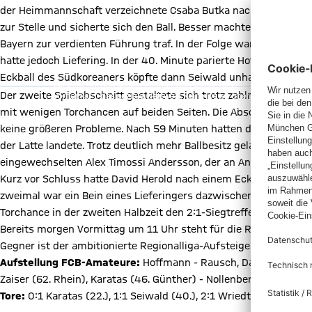
der Heimmannschaft verzeichnete Csaba Butka nach 13 gespiel
zur Stelle und sicherte sich den Ball. Besser machte es hingege
Bayern zur verdienten Führung traf. In der Folge waren die Mü
hatte jedoch Liefering. In der 40. Minute parierte Hoffmann z
X Inhalte
Eckball des Südkoreaners köpfte dann Seiwald unhaltbar zum 1:
Mit Klick auf den Button ermöglichen Sie es diesem sozialen Netzwerk
Vorher kann das soziale Netzwerk keine Daten über Sie erheben, um I
Der zweite Spielabschnitt gestaltete sich trotz zahlreicher We
des sozialen Netzwerks auf unserer Website gespeichert und Sie 
mit wenigen Torchancen auf beiden Seiten. Die Abschlüsse der L
Details:
Datens
keine größeren Probleme. Nach 59 Minuten hatten die Bayern-Am
der Latte landete. Trotz deutlich mehr Ballbesitz gelang es den 
eingewechselten Alex Timossi Andersson, der an Antosch scheit
Kurz vor Schluss hatte David Herold nach einem Eckball noch ei
zweimal war ein Bein eines Lieferingers dazwischen. In der 89. 
Torchance in der zweiten Halbzeit den 2:1-Siegtreffer.
Bereits morgen Vormittag um 11 Uhr steht für die Reserve des
Gegner ist der ambitionierte Regionalliga-Aufsteiger Türkgücü 
Aufstellung FCB-Amateure:
Hoffmann - Rausch, Daniliuc, Mihalje
Zaiser (62. Rhein), Karatas (46. Günther) - Nollenberger (75. Tim
Tore:
0:1 Karatas (22.), 1:1 Seiwald (40.), 2:1 Wriedt (89.)