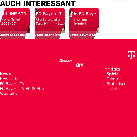
AUCH INTERESSANT
Infos
Freitag
Testspielsiege,
eine
rund
des FC
Rekord-
Belohnun
ONLINE STORE
FC Bayern TV PLUS
Die FC Bayern Apps
Home Trikot
Alle Spiele, alle
Immer top
um
Bayern
Reichweite
zu
2026/27
Tore, Highlights
informiert
und Emotionen
unsere
in
und
bekomme
Jetzt entdecken
Jetzt abonnieren!
Jetzt downloaden!
Profis
Hongkong
Fan-
Nähe
News
Spiele
Newsletter
Tabellen
FC Bayern TV
Statistiken
FC Bayern TV PLUS Abo
Tickets
Webradio