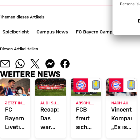
Themen dieses Artikels
Spielbericht
Campus News
FC Bayern Campus
FC Ba
Diesen Artikel teilen
WEITERE NEWS
JETZT INFORMIEREN
AUDI SUMMER TOUR 2026
ABSCHLUSS DER ASIENTOUR
NACH AUDI FOOTBALL SUMMIT
FC
Recap:
FCB
Vincent
Bayern
Das
freut
Kompany:
Liveticker:
war
sich
„Es ist
Alle
der
über
schön,