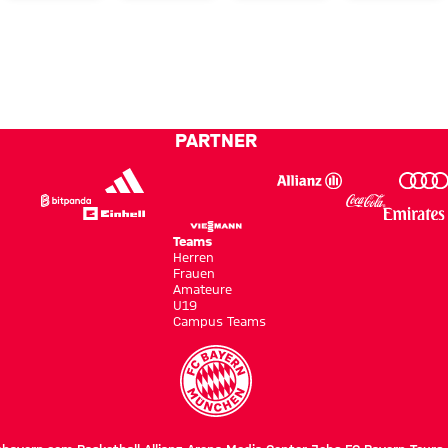
Bayern
Generalp
Dante-
g
Amateure
Debüt
empfangen
n“
Schweinfurt
PARTNER
Teams
Herren
Frauen
Amateure
U19
Campus Teams