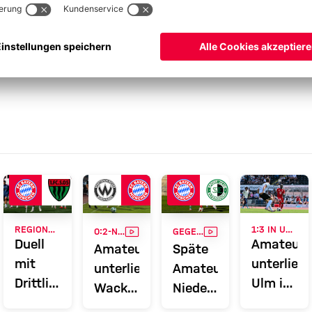
yern Campus
Amateure
3. Liga
VIDEO
VIDEO
REGIONALLIGA BAYERN
1:3 IN ULM
0:2-NIEDERLAGE
GEGEN ELTERSDORF
Duell
Amateure
Amateure
Späte
mit
unterlieg
unterliegen
Amateure-
Drittligabsteiger:
Ulm in
Wacker
Niederlage
FC
der
Burghausen
beim