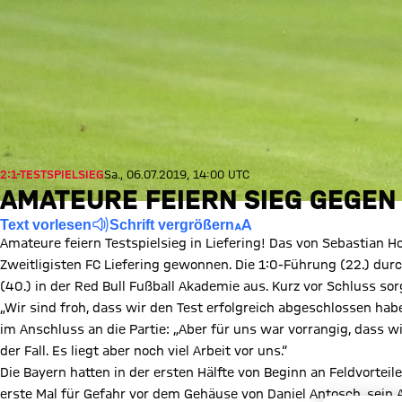
2:1-TESTSPIELSIEG
Sa., 06.07.2019, 14:00 UTC
AMATEURE FEIERN SIEG GEGEN 
Text vorlesen
Schrift vergrößern
Amateure feiern Testspielsieg in Liefering! Das von Sebastian H
Zweitligisten FC Liefering gewonnen. Die 1:0-Führung (22.) durc
(40.) in der Red Bull Fußball Akademie aus. Kurz vor Schluss sor
„Wir sind froh, dass wir den Test erfolgreich abgeschlossen ha
im Anschluss an die Partie: „Aber für uns war vorrangig, dass w
der Fall. Es liegt aber noch viel Arbeit vor uns.“
Die Bayern hatten in der ersten Hälfte von Beginn an Feldvortei
erste Mal für Gefahr vor dem Gehäuse von Daniel Antosch, sein 