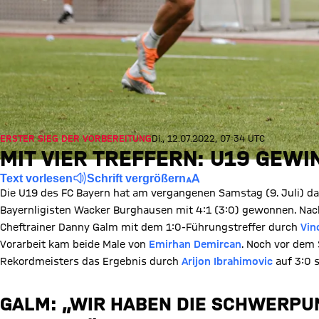
ERSTER SIEG DER VORBEREITUNG
Di., 12.07.2022, 07:34 UTC
MIT VIER TREFFERN: U19 GEW
Text vorlesen
Schrift vergrößern
Die U19 des FC Bayern hat am vergangenen Samstag (9. Juli) da
Bayernligisten Wacker Burghausen mit 4:1 (3:0) gewonnen. Nac
Cheftrainer Danny Galm mit dem 1:0-Führungstreffer durch
Vin
Vorarbeit kam beide Male von
Emirhan Demircan
. Noch vor dem
Rekordmeisters das Ergebnis durch
Arijon Ibrahimovic
auf 3:0 s
GALM: „WIR HABEN DIE SCHWERPUN