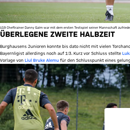
U19 Cheftrainer Danny Galm war mit dem ersten Testspiel seiner Mannschaft zufriede
ÜBERLEGENE ZWEITE HALBZEIT
Burghausens Junioren konnte bis dato nicht mit vielen Torchan
Bayernligist allerdings noch auf 1:3. Kurz vor Schluss stellte
Luk
Vorlage von
Liul Bruke Alemu
für den Schlusspunkt eines gelung