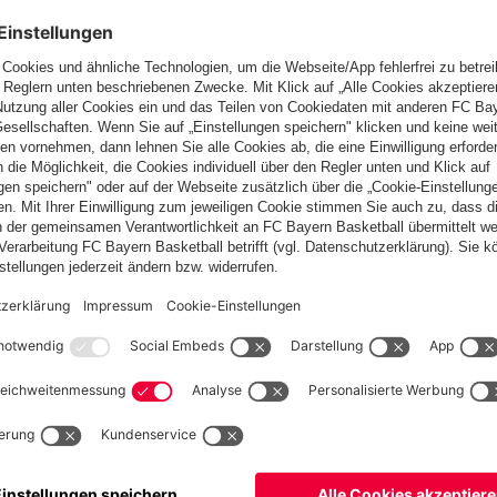
egeneinander.
ten über das ganze Spiel hinweg mehr Kontrolle über Burghausen
türlich waren wir in der einen oder anderen Situation noch
der Vorbereitung legen und wir werden uns weiter verbessern.
d alle auch gesund geblieben sind, denn wir werden im Laufe der