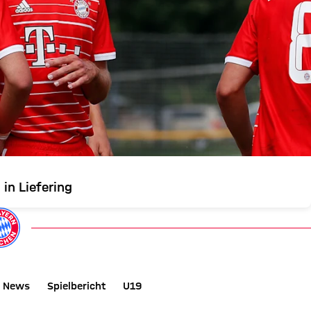
in Liefering
News
Spielbericht
U19