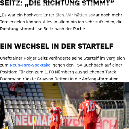
SEITZ: „DIE RICHTUNG STIMMT“
erheben, um Ihnen die Inhalte anzuzeigen. Diese Einstellung wird für
alle Inhalte des sozialen Netzwerks auf unserer Website gespeichert
und Sie können dies jederzeit in der
Cookie-Einwilligungslösung
ändern. Details:
Datenschutzerklärung
„Es war ein hochverdienter Sieg. Wir hätten sogar noch mehr
Tore erzielen können. Alles in allem bin ich sehr zufrieden, die
Richtung stimmt“, so Seitz nach der Partie.
EIN WECHSEL IN DER STARTELF
Cheftrainer Holger Seitz veränderte seine Startelf im Vergleich
zum
Neun-Tore-Spektakel
gegen den TSV Buchbach auf einer
Position: Für den zum 1. FC Nürnberg ausgeliehenen Tarek
Buchmann rückte Grayson Dettoni in die Anfangsformation.