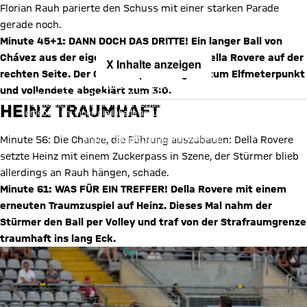
Florian Rauh parierte den Schuss mit einer starken Parade
gerade noch.
Minute 45+1: DANN DOCH DAS DRITTE! Ein langer Ball von
Chávez aus der eigenen Hälfte erreichte Della Rovere auf der
X Inhalte anzeigen
rechten Seite. Der Offensivspieler zog bis zum Elfmeterpunkt
Mit Klick auf den Button ermöglichen Sie es diesem sozialen
und vollendete abgeklärt zum 3:0.
Netzwerk, Ihre Daten (z. B. IP-Adresse) mit Hilfe von Cookies zu
verarbeiten. Vorher kann das soziale Netzwerk keine Daten über Sie
HEINZ TRAUMHAFT
erheben, um Ihnen die Inhalte anzuzeigen. Diese Einstellung wird für
alle Inhalte des sozialen Netzwerks auf unserer Website gespeichert
und Sie können dies jederzeit in der
Cookie-Einwilligungslösung
ändern. Details:
Datenschutzerklärung
Minute 56: Die Chance, die Führung auszubauen: Della Rovere
setzte Heinz mit einem Zuckerpass in Szene, der Stürmer blieb
allerdings an Rauh hängen, schade.
Minute 61: WAS FÜR EIN TREFFER! Della Rovere mit einem
erneuten Traumzuspiel auf Heinz. Dieses Mal nahm der
Stürmer den Ball per Volley und traf von der Strafraumgrenze
traumhaft ins lang Eck.