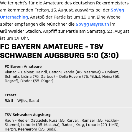
Weiter geht’s für die Amateure des deutschen Rekordmeisters
am kommenden Freitag, 15. August, auswärts bei der
SpVgg
Unterhaching
. Anstoß der Partie ist um 19 Uhr. Eine Woche
später empfangen die Münchner die
SpVgg Bayreuth
im
Grünwalder Stadion. Anpfiff zur Partie am Samstag, 23. August,
ist um 14 Uhr.
FC BAYERN AMATEURE - TSV
SCHWABEN AUGSBURG 5:0 (3:0)
FC Bayern Amateure
Klanac – Dalpiaz, Heindl, Dettoni, Yanda (46. Nasrawe) – Chávez,
Schmitz, Ličina (76. Darboe) – Della Rovere (76. Yildiz), Heinz (65.
Degraf), Binder (65. Rüger).
Ersatz
Bärtl – Wijks, Sadat.
TSV Schwaben Augsburg
Rauh - Redier, Ostrzolek, Kurz (65. Karvar), Ramser (65. Fackler-
Stamm), Luburic (85. Makaba), Radoki, Krug, Luburic (29. Heiß),
Herzig, Keereerom (65. Sodji).