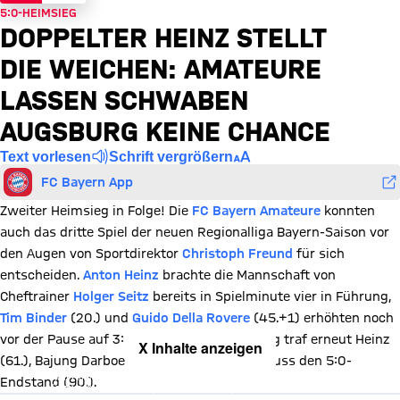
5:0-HEIMSIEG
DOPPELTER HEINZ STELLT
DIE WEICHEN: AMATEURE
LASSEN SCHWABEN
AUGSBURG KEINE CHANCE
Text vorlesen
Schrift vergrößern
FC Bayern App
Zweiter Heimsieg in Folge! Die
FC Bayern Amateure
konnten
auch das dritte Spiel der neuen Regionalliga Bayern-Saison vor
den Augen von Sportdirektor
Christoph Freund
für sich
entscheiden.
Anton Heinz
brachte die Mannschaft von
Cheftrainer
Holger Seitz
bereits in Spielminute vier in Führung,
Tim Binder
(20.) und
Guido Della Rovere
(45.+1) erhöhten noch
vor der Pause auf 3:0. Im zweiten Durchgang traf erneut Heinz
X Inhalte anzeigen
(61.), Bajung Darboe markierte kurz vor Schluss den 5:0-
Mit Klick auf den Button ermöglichen Sie es diesem sozialen
Endstand (90.).
Netzwerk, Ihre Daten (z. B. IP-Adresse) mit Hilfe von Cookies zu
verarbeiten. Vorher kann das soziale Netzwerk keine Daten über Sie