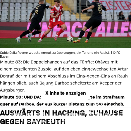
Guido Della Rovere wusste erneut zu überzeugen, ein Tor und ein Assist. | © FC
Bayern
Minute 83: Die Doppelchancen auf das Fünfte: Chávez mit
einem exzellenten Zuspiel auf den eben eingewechselten Artur
Degraf, der mit seinem Abschluss im Eins-gegen-Eins an Rauh
hängen blieb, auch Bajung Darboe scheiterte am Keeper der
Augsburger.
X Inhalte anzeigen
Minute 90: UND DAS FÜNFTE. Veis Yildiz legte im Strafraum
Mit Klick auf den Button ermöglichen Sie es diesem sozialen
quer auf Darboe, der aus kurzer Distanz zum 5:0 einschob.
Netzwerk, Ihre Daten (z. B. IP-Adresse) mit Hilfe von Cookies zu
verarbeiten. Vorher kann das soziale Netzwerk keine Daten über Sie
AUSWÄRTS IN HACHING, ZUHAUSE
erheben, um Ihnen die Inhalte anzuzeigen. Diese Einstellung wird für
alle Inhalte des sozialen Netzwerks auf unserer Website gespeichert
GEGEN BAYREUTH
und Sie können dies jederzeit in der
Cookie-Einwilligungslösung
ändern. Details:
Datenschutzerklärung