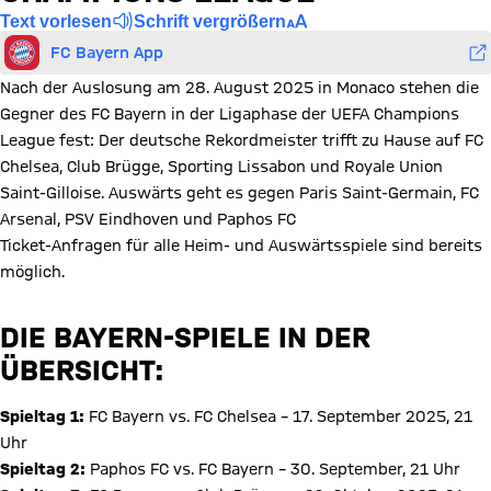
Text vorlesen
Schrift vergrößern
FC Bayern App
Nach der Auslosung am 28. August 2025 in Monaco stehen die
Gegner des FC Bayern in der Ligaphase der UEFA Champions
League fest: Der deutsche Rekordmeister trifft zu Hause auf FC
Chelsea, Club Brügge, Sporting Lissabon und Royale Union
Saint-Gilloise. Auswärts geht es gegen Paris Saint-Germain, FC
Arsenal, PSV Eindhoven und Paphos FC
Ticket-Anfragen für alle Heim- und Auswärtsspiele sind bereits
möglich.
DIE BAYERN-SPIELE IN DER
ÜBERSICHT:
Spieltag 1:
FC Bayern vs. FC Chelsea – 17. September 2025, 21
Uhr
Spieltag 2:
Paphos FC vs. FC Bayern – 30. September, 21 Uhr