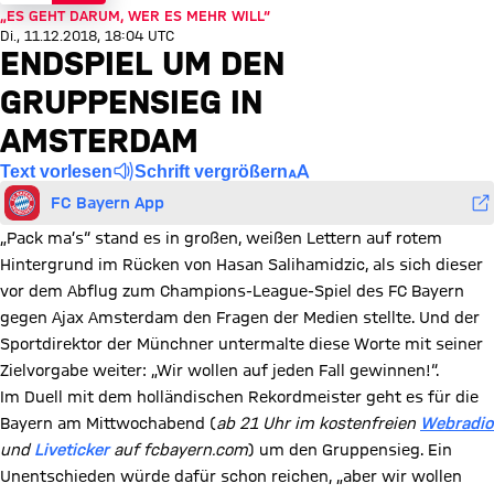
„ES GEHT DARUM, WER ES MEHR WILL“
Di., 11.12.2018, 18:04 UTC
ENDSPIEL UM DEN
GRUPPENSIEG IN
AMSTERDAM
Text vorlesen
Schrift vergrößern
FC Bayern App
„Pack ma’s“ stand es in großen, weißen Lettern auf rotem
Hintergrund im Rücken von Hasan Salihamidzic, als sich dieser
vor dem Abflug zum Champions-League-Spiel des FC Bayern
gegen Ajax Amsterdam den Fragen der Medien stellte. Und der
Sportdirektor der Münchner untermalte diese Worte mit seiner
Zielvorgabe weiter: „Wir wollen auf jeden Fall gewinnen!“.
Im Duell mit dem holländischen Rekordmeister geht es für die
Bayern am Mittwochabend (
ab 21 Uhr im kostenfreien
Webradio
und
Liveticker
auf fcbayern.com
) um den Gruppensieg. Ein
Unentschieden würde dafür schon reichen, „aber wir wollen