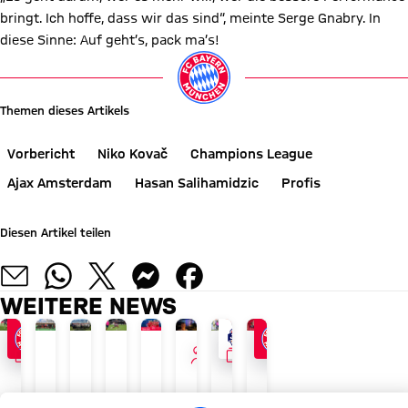
bringt. Ich hoffe, dass wir das sind“, meinte Serge Gnabry. In
diese Sinne: Auf geht’s, pack ma’s!
Themen dieses Artikels
Vorbericht
Niko Kovač
Champions League
Ajax Amsterdam
Hasan Salihamidzic
Profis
Diesen Artikel teilen
WEITERE NEWS
GALLERIE
INTERVIEW
GALLERIE
BEWEGUNGSFÖRDERUNG
AUDI SUMMER TOUR 2026
JETZT INFORMIEREN
AM 17. AUGUST
LIVETICKER
LIVE BEI FC BAYERN TV PLUS
TOUR TALK
LIVE BEI FC BAYERN TV PLUS
Kinder-
Recap:
FC
Allianz
Countdown
FCB
Jonas
1.
Training
Das
Bayern
FC
für
vor
Urbig:
Härtetest