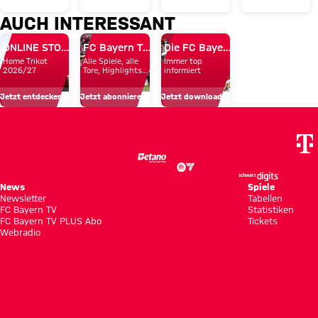
der
Alle
Team
Villa:
AUCH INTERESSANT
Donnerstag
Infos
Day
„Gute
des FC
rund
ONLINE STORE
FC Bayern TV PLUS
Die FC Bayern Apps
Herausfor
Home Trikot
Alle Spiele, alle
Immer top
Bayern
um
gegen
2026/27
Tore, Highlights
informiert
und Emotionen
in
unsere
ein
Jetzt entdecken
Jetzt abonnieren!
Jetzt downloaden!
Hongkong
Profis
Top-
Team“
News
Spiele
Newsletter
Tabellen
FC Bayern TV
Statistiken
FC Bayern TV PLUS Abo
Tickets
Webradio