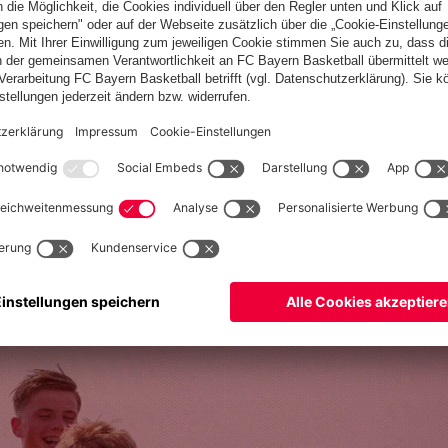
t nahezu aus dem Vollen schöpfen. Einzig
Bogdan Olychenko
,
teht nicht zur verfügung.
Can Paylan
steht nach seiner
kordmeisters.
YDAROV
ition des Jägers, da wir ein paar Punkte hinter Frankfurt stehen.
oßartig etwas ändern. In meinen Augen treffen die beiden
LUS live streamen: