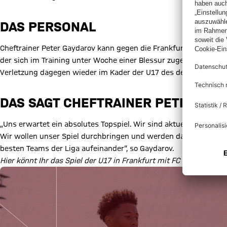
DAS PERSONAL
Cheftrainer Peter Gaydarov kann gegen die Frankfurter Eintrach
der sich im Training unter Woche einer Blessur zugezogen hat, s
Verletzung dagegen wieder im Kader der U17 des deutschen Re
DAS SAGT CHEFTRAINER PETER GA
„Uns erwartet ein absolutes Topspiel. Wir sind aktuell in der Pos
Wir wollen unser Spiel durchbringen und werden daher nicht gr
besten Teams der Liga aufeinander“, so Gaydarov.
Hier könnt Ihr das Spiel der U17 in Frankfurt mit FC Bayern TV P