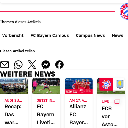
Themen dieses Artikels
Vorbericht
FC Bayern Campus
Campus News
News
Diesen Artikel teilen
WEITERE NEWS
GALL
AUDI SUMMER TOUR 2026
JETZT INFORMIEREN
AM 17. AUGUST
LIVE BEI FC BAYERN TV PLUS
Recap:
FC
Allianz
FCB
Das
Bayern
FC
vor
war
Liveticker:
Bayern
Aston