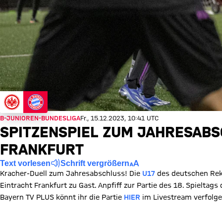
B-JUNIOREN-BUNDESLIGA
Fr., 15.12.2023, 10:41 UTC
SPITZENSPIEL ZUM JAHRESABSC
FRANKFURT
Text vorlesen
Schrift vergrößern
Kracher-Duell zum Jahresabschluss! Die
U17
des deutschen Reko
Eintracht Frankfurt zu Gast. Anpfiff zur Partie des 18. Spielta
Bayern TV PLUS könnt ihr die Partie
HIER
im Livestream verfolge