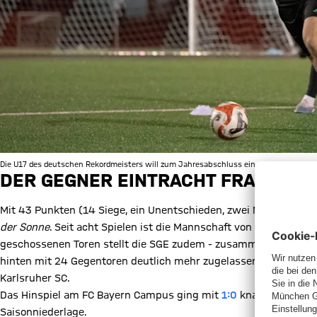
Die U17 des deutschen Rekordmeisters will zum Jahresabschluss einen Dreier im Topsp
DER GEGNER EINTRACHT FRANKFUR
Mit 43 Punkten (14 Siege, ein Unentschieden, zwei Niederlagen
der Sonne
. Seit acht Spielen ist die Mannschaft von Trainer Se
geschossenen Toren stellt die SGE zudem - zusammen mit dem VfB
hinten mit 24 Gegentoren deutlich mehr zugelassen als die Münch
Karlsruher SC.
Das Hinspiel am FC Bayern Campus ging mit
1:0
knapp an die Fra
Saisonniederlage.