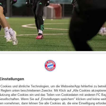
iel gegen die Frankfurter Eintracht einfahren.
T
) grüßen die Frankfurter nach 17 Spielen vom begehrten
Platz an
bastian Haag dabei ungeschlagen (sieben Siege). Mit 53
 Stuttgart - die beste Offensive der Liga (FCB: 50), hat aber
ner (11). Zuletzt holte die Eintracht einen 2:1-Sieg beim
nkfurter, für die Münchner war dies am 5. Spieltag die erste