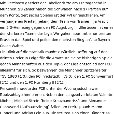
Mit Illertissen gastiert der Tabellendritte am Freitagabend in
München. 29 Zähler haben die Schwaben nach 17 Partien auf
dem Konto. Seit sechs Spielen ist der FVI ungeschlagen. Am
vergangenen Freitag gelang dem Team von Trainer Ilija Aracic
ein 2:0-Heimsieg gegen den FC Augsburg II. „Illertissen ist eines
der stärkeren Teams der Liga. Wir gehen aber mit einer breiten
Brust in das Spiel und peilen den nächsten Sieg an“, so Bayern-
Coach Walter.
Ein Blick auf die Statistik macht zusätzlich Hoffnung auf den
dritten Dreier in Folge für die Amateure. Seine bisherigen Spiele
gegen Mannschaften aus den Top-5 der Liga entschied der FCB
allesamt für sich. So bezwangen die Münchner Spitzenreiter
TSV 1860 (1:0), den FC Ingolstadt II (5:0), den 1. FC Schweinfurt
(2:1) und den 1. FC Nürnberg II (2:1).
Personell musste der FCB unter der Woche jedoch zwei
Rückschläge hinnehmen. Neben den Langzeitverletzten Valentin
Micheli, Michael Strein (beide Kreuzbandriss) und Alexander
Gschwend (Aufbautraining) fallen am Freitag auch Marco
Hingerl und Adrian Fein aus. Hingerl zog sich einen Bänderriss