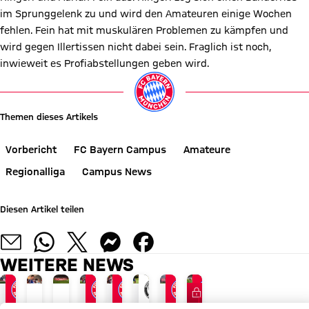
im Sprunggelenk zu und wird den Amateuren einige Wochen
fehlen. Fein hat mit muskulären Problemen zu kämpfen und
wird gegen Illertissen nicht dabei sein. Fraglich ist noch,
inwieweit es Profiabstellungen geben wird.
Themen dieses Artikels
Vorbericht
FC Bayern Campus
Amateure
Regionalliga
Campus News
Diesen Artikel teilen
WEITERE NEWS
FC Bayern TV PLUS
VIDEO
REGIONALLIGA BAYERN
JETZT INFORMIEREN
AUDI SUMMER TOUR 2026
ABSCHLUSS DER ASIENTOUR
NACH AUDI FOOTBALL SUMMIT
REGIONALLIGA BAYERN
REGIONALLIGA BAYERN
AUDI FOOTBALL SUMMIT