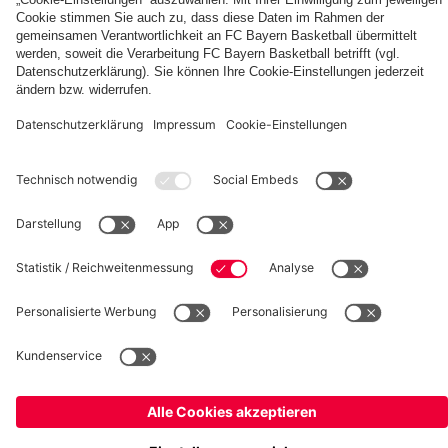
fcbayern.com
Basketball
Allianz Arena
Media Center
Jobs
FC Bayern Tours
©
FC Bayern München AG
–
2026
Impressum
Datenschutz
Nutzungsbedingungen
Barrierefreiheit
Kinder- und Jugendschutz
Hinweisgebersystem
FAQ
Kontakt
Verträge hier kündigen
Cookie-Einstellungen