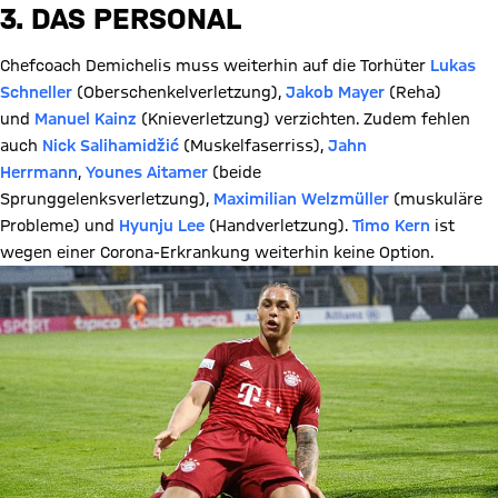
3. DAS PERSONAL
Chefcoach Demichelis muss weiterhin auf die Torhüter
Lukas
Schneller
(Oberschenkelverletzung),
Jakob Mayer
(Reha)
und
Manuel Kainz
(Knieverletzung) verzichten. Zudem fehlen
auch
Nick Salihamidžić
(Muskelfaserriss),
Jahn
Herrmann
,
Younes Aitamer
(beide
Sprunggelenksverletzung),
Maximilian Welzmüller
(muskuläre
Probleme) und
Hyunju Lee
(Handverletzung).
Timo Kern
ist
wegen einer Corona-Erkrankung weiterhin keine Option.