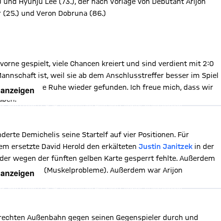
4.) und Hyunju Lee (73.), der nach Vorlage von Debütant Arijon
r (25.) und Veron Dobruna (86.)
orne gespielt, viele Chancen kreiert und sind verdient mit 2:0
annschaft ist, weil sie ab dem Anschlusstreffer besser im Spiel
cht und unsere Ruhe wieder gefunden. Ich freue mich, dass wir
 anzeigen
aben.“
, Ihre Daten (z. B. IP-Adresse) mit Hilfe von Cookies zu verarbeiten.
hnen die Inhalte anzuzeigen. Diese Einstellung wird für alle Inhalte
können dies jederzeit in der
Cookie-Einwilligungslösung
ändern.
chutzerklärung
rte Demichelis seine Startelf auf vier Positionen. Für
m ersetzte David Herold den erkälteten
Justin Janitzek
in der
 der wegen der fünften gelben Karte gesperrt fehlte. Außerdem
suf Kabadayi
(Muskelprobleme). Außerdem war Arijon
 anzeigen
, Ihre Daten (z. B. IP-Adresse) mit Hilfe von Cookies zu verarbeiten.
hnen die Inhalte anzuzeigen. Diese Einstellung wird für alle Inhalte
können dies jederzeit in der
Cookie-Einwilligungslösung
ändern.
chutzerklärung
r rechten Außenbahn gegen seinen Gegenspieler durch und