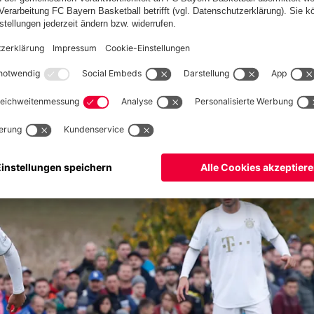
chutzerklärung
 von Frans Krätzig zog der FCB-Stürmer ab, traf aber nur das
e in Richtung zweiten Pfosten legte Lermer auf Wagner ab, der
ten Aktion einen Angriff über die rechte Seite ein, wo Aitamer
er Mitte, der eiskalt einschob.