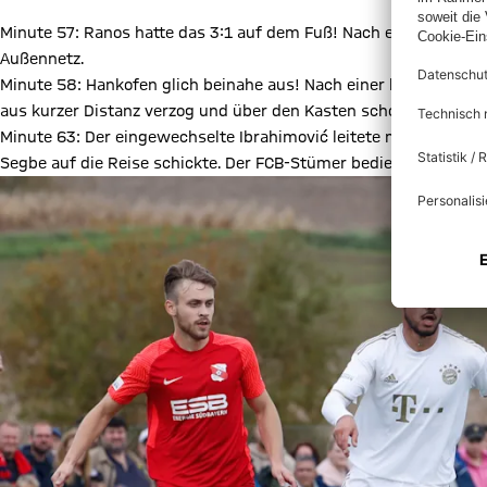
Details:
Datens
Minute 57: Ranos hatte das 3:1 auf dem Fuß! Nach einem Zuspiel
Außennetz.
Minute 58: Hankofen glich beinahe aus! Nach einer langen Flank
aus kurzer Distanz verzog und über den Kasten schoss.
Minute 63: Der eingewechselte Ibrahimović leitete mit seiner ers
Segbe auf die Reise schickte. Der FCB-Stümer bediente Ranos in d