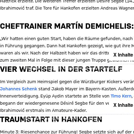
Hattrick erzielte. Die weiteren Treffer erzielten Désiré Segbe (1
Ibrahimović traf. Die Tore für Hankofen erzielten Andreas Wagne
CHEFTRAINER MARTÍN DEMICHELIS:
„Wir hatten einen guten Start, haben die Räume gefunden, nach v
in Führung gegangen. Dann hat Hankofen gezeigt, wie gut ihre M
waren als wir. Nach der Halbzeit haben wir das dritte Tor gema
X Inhalte
zum zweiten Mal in Folge mit dieser jungen Truppe gewonnen h
Mit Klick auf den Button ermöglichen Sie es diesem sozialen Netzwerk
VIER WECHSEL IN DER STARTELF
Vorher kann das soziale Netzwerk keine Daten über Sie erheben, um I
des sozialen Netzwerks auf unserer Website gespeichert und Sie 
Details:
Datens
Im Vergleich zum Heimspiel gegen die Würzburger Kickers verände
Johannes Schenk
stand Jakob Mayer im Bayern-Kasten. Außerde
Innenverteidigung. Eyüp Aydin startete an Stelle von
Timo Kern
,
begann der wiedergenesene Désiré Segbe für den verletzten
Yu
X Inhalte
Ibrahimović erstmals im Amateure-Kader.
Mit Klick auf den Button ermöglichen Sie es diesem sozialen Netzwerk
TRAUMSTART IN HANKOFEN
Vorher kann das soziale Netzwerk keine Daten über Sie erheben, um I
des sozialen Netzwerks auf unserer Website gespeichert und Sie 
Details:
Datens
Minute 3: Riesenchance zur Führung! Segbe setzte sich auf de