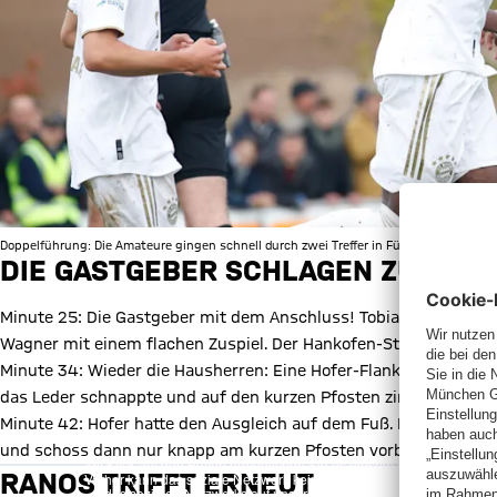
Doppelführung: Die Amateure gingen schnell durch zwei Treffer in Führung.
DIE GASTGEBER SCHLAGEN ZURÜCK
Minute 25: Die Gastgeber mit dem Anschluss! Tobias Lermer fi
Wagner mit einem flachen Zuspiel. Der Hankofen-Stürmer blieb v
Minute 34: Wieder die Hausherren: Eine Hofer-Flanke fand in de
das Leder schnappte und auf den kurzen Pfosten zimmerte. Maye
Minute 42: Hofer hatte den Ausgleich auf dem Fuß. Nach einem S
X Inhalte
und schoss dann nur knapp am kurzen Pfosten vorbei.
Mit Klick auf den Button ermöglichen Sie es diesem sozialen Netzwerk
RANOS TRIFFT ERNEUT
Vorher kann das soziale Netzwerk keine Daten über Sie erheben, um I
des sozialen Netzwerks auf unserer Website gespeichert und Sie 