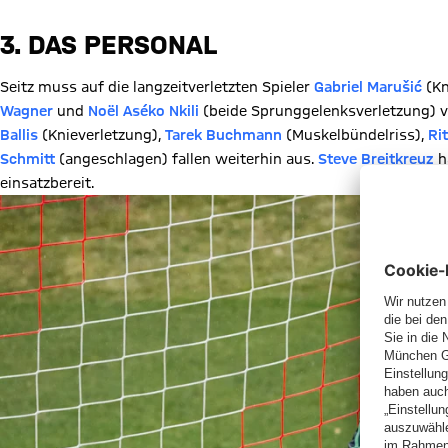
3. DAS PERSONAL
Seitz muss auf die langzeitverletzten Spieler
Gabriel Marušić
(Kn
Wagner
und
Noël Aséko Nkili
(beide Sprunggelenksverletzung) v
Ballis
(Knieverletzung),
Tarek Buchmann
(Muskelbündelriss),
Ri
Schmitt
(angeschlagen) fallen weiterhin aus.
Steve Breitkreuz
h
einsatzbereit.