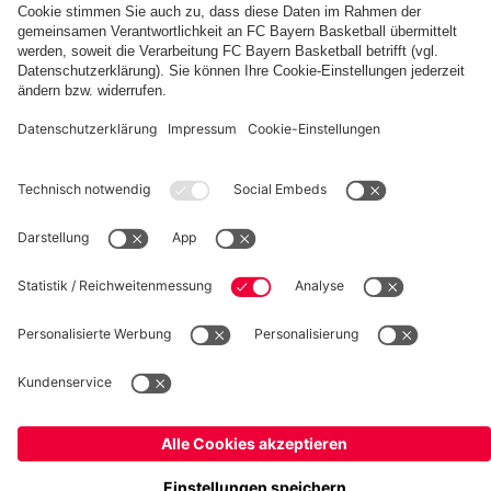
fcbayern.com
Basketball
Allianz Arena
Media Center
Jobs
FC Bayern Tours
©
FC Bayern München AG
–
2026
Impressum
Datenschutz
Nutzungsbedingungen
Barrierefreiheit
Kinder- und Jugendschutz
Hinweisgebersystem
FAQ
Kontakt
Verträge hier kündigen
Cookie-Einstellungen