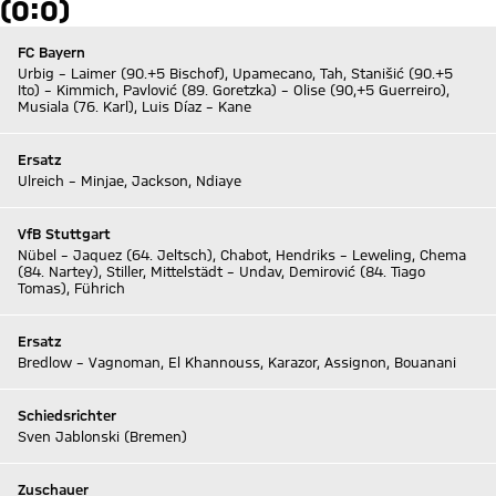
(0:0)
FC Bayern
Urbig – Laimer (90.+5 Bischof), Upamecano, Tah, Stanišić (90.+5
Ito) – Kimmich, Pavlović (89. Goretzka) – Olise (90,+5 Guerreiro),
Musiala (76. Karl), Luis Díaz – Kane
Ersatz
Ulreich – Minjae, Jackson, Ndiaye
VfB Stuttgart
Nübel – Jaquez (64. Jeltsch), Chabot, Hendriks – Leweling, Chema
(84. Nartey), Stiller, Mittelstädt – Undav, Demirović (84. Tiago
Tomas), Führich
Ersatz
Bredlow – Vagnoman, El Khannouss, Karazor, Assignon, Bouanani
Schiedsrichter
Sven Jablonski (Bremen)
Zuschauer