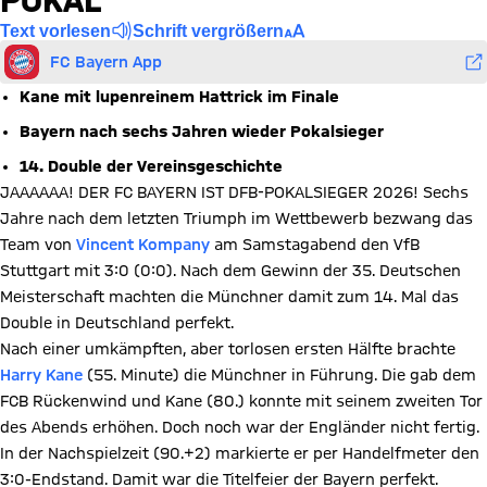
POKAL
Text vorlesen
Schrift vergrößern
FC Bayern App
Kane mit lupenreinem Hattrick im Finale
Bayern nach sechs Jahren wieder Pokalsieger
14. Double der Vereinsgeschichte
JAAAAAA! DER FC BAYERN IST DFB-POKALSIEGER 2026! Sechs
Jahre nach dem letzten Triumph im Wettbewerb bezwang das
Team von
Vincent Kompany
am Samstagabend den VfB
Stuttgart mit 3:0 (0:0). Nach dem Gewinn der 35. Deutschen
Meisterschaft machten die Münchner damit zum 14. Mal das
Double in Deutschland perfekt.
Nach einer umkämpften, aber torlosen ersten Hälfte brachte
Harry Kane
(55. Minute) die Münchner in Führung. Die gab dem
FCB Rückenwind und Kane (80.) konnte mit seinem zweiten Tor
des Abends erhöhen. Doch noch war der Engländer nicht fertig.
In der Nachspielzeit (90.+2) markierte er per Handelfmeter den
3:0-Endstand. Damit war die Titelfeier der Bayern perfekt.