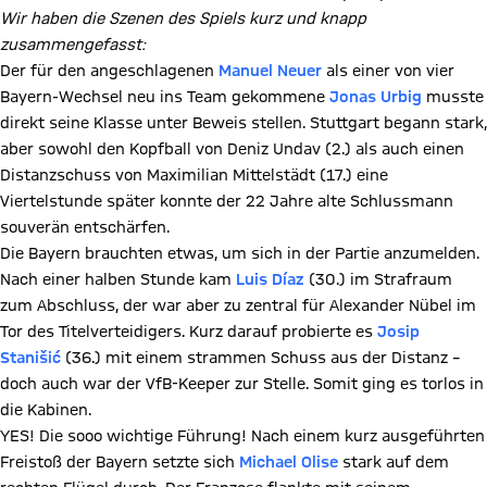
Wir haben die Szenen des Spiels kurz und knapp
zusammengefasst:
Der für den angeschlagenen
Manuel Neuer
als einer von vier
Bayern-Wechsel neu ins Team gekommene
Jonas Urbig
musste
direkt seine Klasse unter Beweis stellen. Stuttgart begann stark,
aber sowohl den Kopfball von Deniz Undav (2.) als auch einen
Distanzschuss von Maximilian Mittelstädt (17.) eine
Viertelstunde später konnte der 22 Jahre alte Schlussmann
souverän entschärfen.
Die Bayern brauchten etwas, um sich in der Partie anzumelden.
Nach einer halben Stunde kam
Luis Díaz
(30.) im Strafraum
zum Abschluss, der war aber zu zentral für Alexander Nübel im
Tor des Titelverteidigers. Kurz darauf probierte es
Josip
Stanišić
(36.) mit einem strammen Schuss aus der Distanz –
doch auch war der VfB-Keeper zur Stelle. Somit ging es torlos in
die Kabinen.
YES! Die sooo wichtige Führung! Nach einem kurz ausgeführten
Freistoß der Bayern setzte sich
Michael Olise
stark auf dem