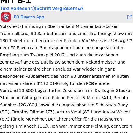
MIT 8:1
Text vorlesen
Schrift vergrößern
FC Bayern App
Volksfeststimmung in Oberfranken! Mit einer lautstarken
Trommelband, 60 Sambatänzern und einer Eröffnungsshow mit
160 Teilnehmern bereitete der Fanclub
Red Residenz Coburg 01
dem FC Bayern am Sonntagnachmittag einen begeisternden
Empfang zum Traumspiel 2017. Und auch die inzwischen
zehnte Auflage des Duells zwischen dem Rekordmeister und
einem seiner zahlreichen Fanclubs war wieder ein ganz
besonderes Fußballfest, das nach 90 unterhaltsamen Minuten
mit einem klaren 8:1 (3:0)-Erfolg für den FCB endete.
Vor rund 10.500 begeisterten Zuschauern im Dr.-Eugen-Stocke-
Stadion in Coburg trafen Fabian Benko (5. Minute/41.), Renato
Sanches (26./62.) sowie die eingewechselten Sebastian Rudy
(55.), Timothy Tillman (77.), Arturo Vidal (83.) und Kwasi Wriedt
(87.) für die Münchner. Der Ehrentreffer für die Hausherren
gelang Tim Knoch (86.). „Ich war immer der Meinung, der Verein