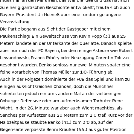
muss nah an den Fans sein, das war die Idee und das hat sich
zu einer gigantischen Geschichte entwickelt“, freute sich auch
Bayern-Präsident Uli Hoeneß über eine rundum gelungene
Veranstaltung.
Die Partie begann aus Sicht der Gastgeber mit einem
Paukenschlag! Ein Gewaltschuss von Kevin Popp (3.) aus 25
Metern landete an der Unterkante der Querlatte. Danach spielte
aber nur noch der FC Bayern, bei dem einige Akteure wie Robert
Lewandowski, Franck Ribéry oder Neuzugang Corentin Tolisso
geschont wurden. Benko schloss nur zwei Minuten später eine
feine Vorarbeit von Thomas Müller zur 1:0-Führung ab.
Auch in der Folgezeit dominierte der FCB das Spiel und kam zu
einigen aussichtsreichen Chancen, doch die Münchner
scheiterten jedoch ein ums andere Mal an der vielbeinigen
Coburger Defensive oder am aufmerksamen Torhüter Rene
Wicht. In der 26. Minute war aber auch Wicht machtlos, als
Sanches per Aufsetzer aus 20 Metern zum 2:0 traf. Kurz vor der
Halbzeitpause staubte Benko (41.) zum 3:0 ab, auf der
Gegenseite verpasste Benni Kraußer (44.) aus guter Position