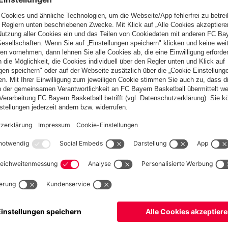
de. Nach der Winterpause konnten die Hessen zunächst acht
 Frankfurt allerdings beim Tabellenzweiten TSG 1899
nspiel hatten wir unseren Mühen und wollen sehen, ob wir
g der FCB mit 0:2.
regulären Saison. Mit einer enorm jungen Mannschaft, im Schnitt
gend-Jahrgangs in der Startelf, konnte der FCB die Erwartung
chaft wollen die Münchner die Spielzeit noch krönen. Im
iten der Bundesliga West-Staffel, 1. FC Köln oder Bayer 04
l in München. Die Entscheidung über den Einzug ins Endspiel
ern Campus
Eintracht Frankfurt