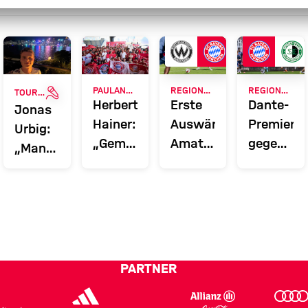
ERIE
INTERVIEW
PAULANER FANEVENT IN HONGKONG
REGIONALLIGA BAYERN
REGIONALLIGA BAYERN
TOUR TALK
Herbert
Erste
Dante-
Jonas
Hainer:
Auswärtsaufgabe:
Premiere
Urbig:
„Gemeinsam
Amateure
gegen
„Man
immer
zu
Aufsteige
muss
auf zu
Gast in
Amateure
immer
neuen
Burghausen
starten
derung
100
Ufern“
in neue
Prozent
Saison
abliefern“
PARTNER