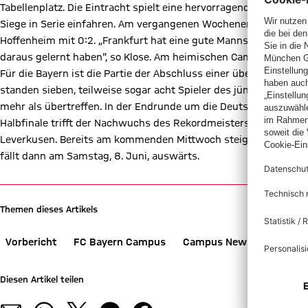
Tabellenplatz. Die Eintracht spielt eine hervorragende Rückrun
Siege in Serie einfahren. Am vergangenen Wochenende unterlag
Hoffenheim mit 0:2. „Frankfurt hat eine gute Mannschaft, im Hi
daraus gelernt haben“, so Klose. Am heimischen Campus unterla
Für die Bayern ist die Partie der Abschluss einer überragenden 
standen sieben, teilweise sogar acht Spieler des jüngeren B-Ju
mehr als übertreffen. In der Endrunde um die Deutsche Meisters
Halbfinale trifft der Nachwuchs des Rekordmeisters auf den Zwe
Leverkusen. Bereits am kommenden Mittwoch steigt das Hinspie
fällt dann am Samstag, 8. Juni, auswärts.
Themen dieses Artikels
Vorbericht
FC Bayern Campus
Campus News
FC Bay
Diesen Artikel teilen