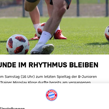
RUNDE IM RHYTHMUS BLEIBEN
 am Samstag (16 Uhr) zum letzten Spieltag der B-Junioren
Trainer Miroslav Klose durfte bereits am vergangenen
In Frankfurt gilt es für die Münchner, im Rhythmus zu bleiben.
 Meisterschaft auf dem Programm.
 vom Titelgewinn mitnehmen, um uns ideal auf die Endrunde
rangiert mit 53 Punkten aus 25 Partien auf dem dritten