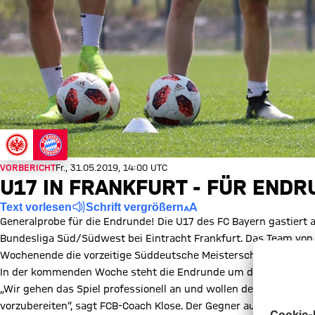
VORBERICHT
Fr., 31.05.2019, 14:00 UTC
U17 IN FRANKFURT - FÜR END
Text vorlesen
Schrift vergrößern
Generalprobe für die Endrunde! Die U17 des FC Bayern gastiert
Bundesliga Süd/Südwest bei Eintracht Frankfurt. Das Team von 
Wochenende die vorzeitige Süddeutsche Meisterschaft bejubeln. 
In der kommenden Woche steht die Endrunde um die Deutscher
„Wir gehen das Spiel professionell an und wollen den Schwung
vorzubereiten“, sagt FCB-Coach Klose. Der Gegner aus Frankfurt 