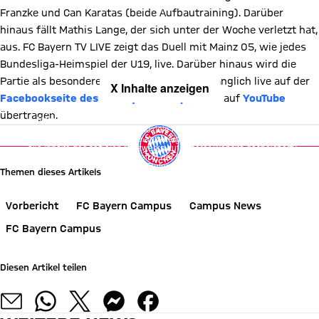
Franzke und Can Karatas (beide Aufbautraining). Darüber
hinaus fällt Mathis Lange, der sich unter der Woche verletzt hat,
aus. FC Bayern TV LIVE zeigt das Duell mit Mainz 05, wie jedes
Bundesliga-Heimspiel der U19, live. Darüber hinaus wird die
Partie als besonderes Schmankerl freiempfänglich live auf der
X Inhalte anzeigen
Facebookseite des FC Bayern Campus
und auf
YouTube
Mit Klick auf den Button ermöglichen Sie es diesem sozialen
übertragen.
Netzwerk, Ihre Daten (z. B. IP-Adresse) mit Hilfe von Cookies zu
verarbeiten. Vorher kann das soziale Netzwerk keine Daten über Sie
erheben, um Ihnen die Inhalte anzuzeigen. Diese Einstellung wird für
alle Inhalte des sozialen Netzwerks auf unserer Website gespeichert
und Sie können dies jederzeit in der
Cookie-Einwilligungslösung
ändern. Details:
Datenschutzerklärung
Themen dieses Artikels
Vorbericht
FC Bayern Campus
Campus News
FC Bayern Campus
Diesen Artikel teilen