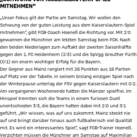
MITNEHMEN“
„Unser Fokus gilt der Partie am Samstag. Wir wollen den
Schwung von der guten Leistung aus dem Kaiserslautern-Spiel
mitnehmen“, gibt FCB-Coach Hoeneß die Richtung vor. Mit 2:0
gewannen die Münchner am letzten Samstag beim FCK. Nach
den beiden Niederlagen zum Auftakt der zweiten Saisonhälfte
gegen den 1. FC Heidenheim (2:3) und die SpVgg Greuther Fürth
(0:1) ein enorm wichtiger Erfolg für die Bayern.
Der Gegner aus Mainz rangiert mit 26 Punkten aus 16 Partien
auf Platz vier der Tabelle. In seinem bislang einzigen Spiel nach
der Winterpause unterlag der FSV gegen Kaiserslautern mit 0:2.
Am vergangenen Wochenende hatten die Mainzer spielfrei. Im
Hinspiel trennten sich die Teams in einem furiosen Duell
unentschieden 3:3, die Bayern hatten dabei mit 2:0 und 3:1
geführt. „Wir wissen, was auf uns zukommt. Mainz steckt nie
auf und bringt darüber hinaus auch fußballerisch viel Qualität
mit. Es wird ein interessantes Spiel“, sagt FCB-Trainer Hoeneß.
Verzichten müssen die Münchner am Samstag auf Maximilian