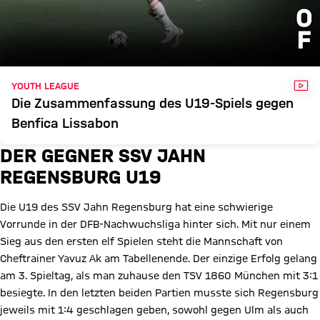
VID
YOUTH LEAGUE
Die Zusammenfassung des U19-Spiels gegen
Benfica Lissabon
DER GEGNER SSV JAHN
REGENSBURG U19
Die U19 des SSV Jahn Regensburg hat eine schwierige
Vorrunde in der DFB-Nachwuchsliga hinter sich. Mit nur einem
Sieg aus den ersten elf Spielen steht die Mannschaft von
Cheftrainer Yavuz Ak am Tabellenende. Der einzige Erfolg gelang
am 3. Spieltag, als man zuhause den TSV 1860 München mit 3:1
besiegte. In den letzten beiden Partien musste sich Regensburg
jeweils mit 1:4 geschlagen geben, sowohl gegen Ulm als auch