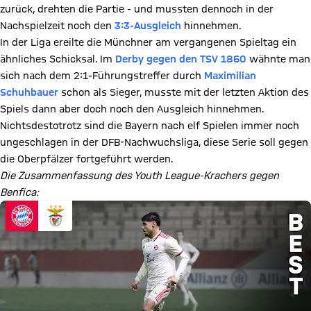
zurück, drehten die Partie - und mussten dennoch in der
Nachspielzeit noch den
3:3-Ausgleich
hinnehmen.
In der Liga ereilte die Münchner am vergangenen Spieltag ein
ähnliches Schicksal. Im
Derby gegen den TSV 1860
wähnte man
sich nach dem 2:1-Führungstreffer durch
Maximilian
Schuhbauer
schon als Sieger, musste mit der letzten Aktion des
Spiels dann aber doch noch den Ausgleich hinnehmen.
Nichtsdestotrotz sind die Bayern nach elf Spielen immer noch
ungeschlagen in der DFB-Nachwuchsliga, diese Serie soll gegen
die Oberpfälzer fortgeführt werden.
Die Zusammenfassung des Youth League-Krachers gegen
Benfica: