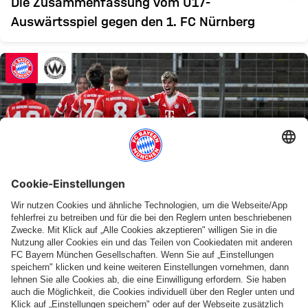
Die Zusammenfassung vom U17-
Auswärtsspiel gegen den 1. FC Nürnberg
VID
3:0-HEIMERFOLG
Amateure mit Heimsieg gegen Wacker
Burghausen zum Jahresabschluss