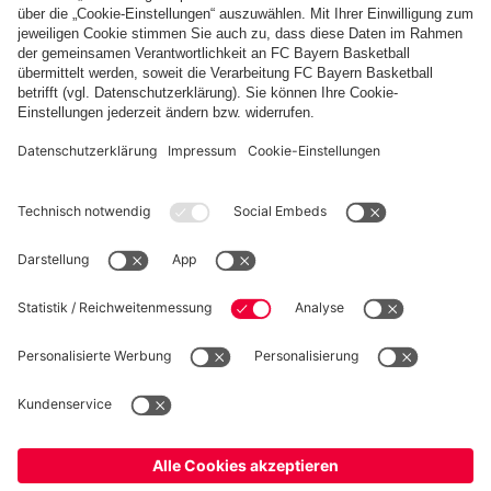
Weitere Inhalte anzeigen
PARTNER
fcbayern.com
Basketball
Allianz Arena
Media Center
Jobs
FC Bayern Tours
©
FC Bayern München AG
–
2026
Impressum
Datenschutz
Nutzungsbedingungen
Barrierefreiheit