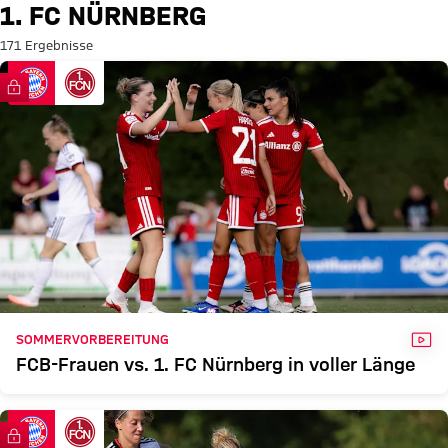
Suche: 1. FC Nürnberg
1. FC NÜRNBERG
171 Ergebnisse
FC Bayern TV PLUS
VID
SOMMERVORBEREITUNG
FCB-Frauen vs. 1. FC Nürnberg in voller Länge
FC Bayern TV PLUS