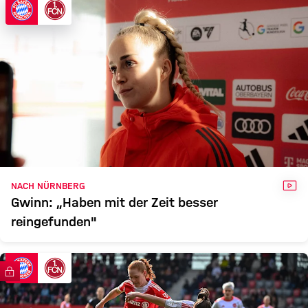
VID
NACH NÜRNBERG
Gwinn: „Haben mit der Zeit besser
reingefunden"
FC Bayern TV PLUS