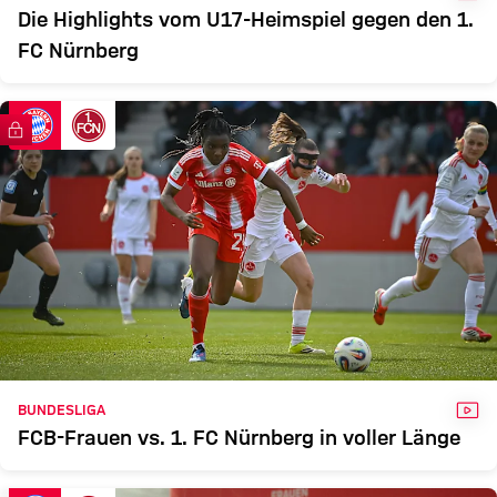
Die Highlights vom U17-Heimspiel gegen den 1.
FC Nürnberg
FC Bayern TV PLUS
VID
BUNDESLIGA
FCB-Frauen vs. 1. FC Nürnberg in voller Länge