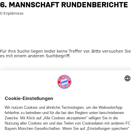
Suche: 6. Mannschaft Rundenb
6. MANNSCHAFT RUNDENBERICHTE
0 Ergebnisse
Für Ihre Suche liegen leider keine Treffer vor. Bitte versuchen Sie
es mit einem anderen Suchbegriff.
Zur Startseite
DAS KÖNNTE DICH INTERESSIEREN
VIDEO-PLATTFORM
ONLINE STORE
FAN-ANGEBOT
MYFCBAYERN