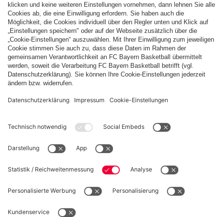
FC
OUT
FC
Entdecke
Bayern
NOW:
Bayern
deinen
TV
Das
München
persönlichen
PLUS:
neue
Autogrammkarten
Fanbereich
PARTNER
Jetzt
Home
abonnieren!
Trikot
26/27
fcbayern.com
Basketball
Allianz Arena
Media Center
Jobs
FC Bayern Tours