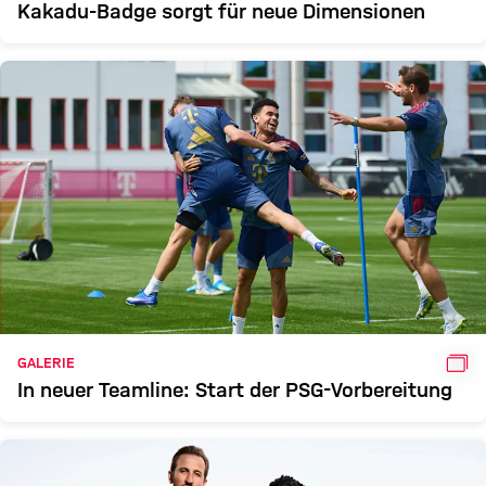
Kakadu-Badge sorgt für neue Dimensionen
GAL
GALERIE
In neuer Teamline: Start der PSG-Vorbereitung