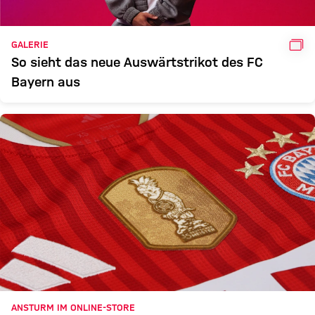
GAL
GALERIE
So sieht das neue Auswärtstrikot des FC
Bayern aus
ANSTURM IM ONLINE-STORE