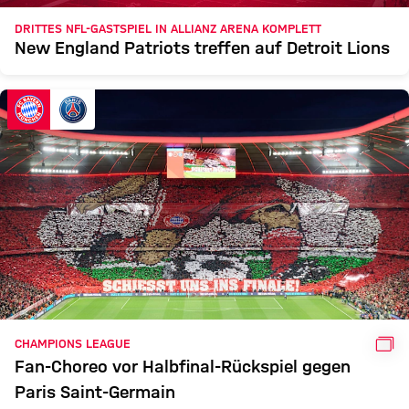
DRITTES NFL-GASTSPIEL IN ALLIANZ ARENA KOMPLETT
New England Patriots treffen auf Detroit Lions
GAL
CHAMPIONS LEAGUE
Fan-Choreo vor Halbfinal-Rückspiel gegen
Paris Saint-Germain