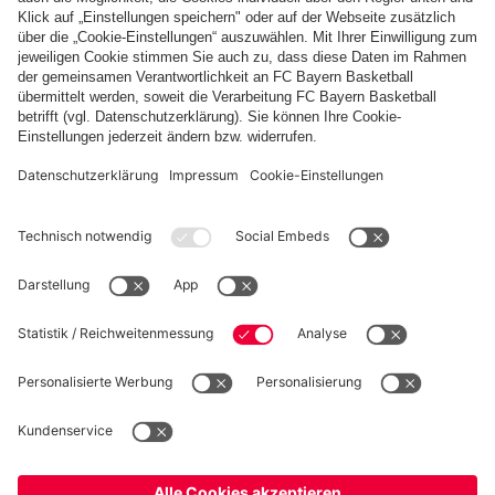
Weitere Inhalte anzeigen
PARTNER
fcbayern.com
Basketball
Allianz Arena
Media Center
Jobs
FC Bayern Tours