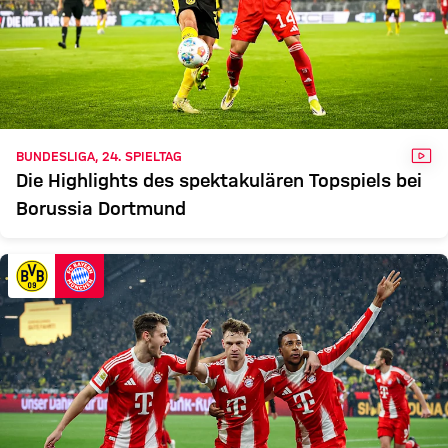
VID
BUNDESLIGA, 24. SPIELTAG
Die Highlights des spektakulären Topspiels bei
Borussia Dortmund