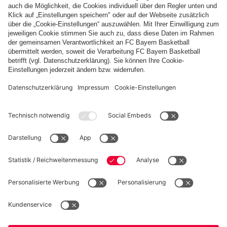
Weitere Inhalte anzeigen
PARTNER
fcbayern.com
Basketball
Allianz Arena
Media Center
Jobs
FC Bayern Tours