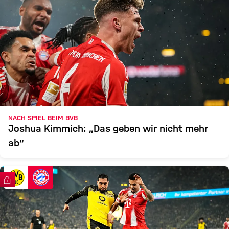
NACH SPIEL BEIM BVB
Joshua Kimmich: „Das geben wir nicht mehr
ab“
FC Bayern TV PLUS