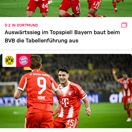
GAL
3:2 IN DORTMUND
Auswärtssieg im Topspiel! Bayern baut beim
BVB die Tabellenführung aus