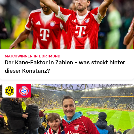
MATCHWINNER IN DORTMUND
Der Kane-Faktor in Zahlen – was steckt hinter
dieser Konstanz?