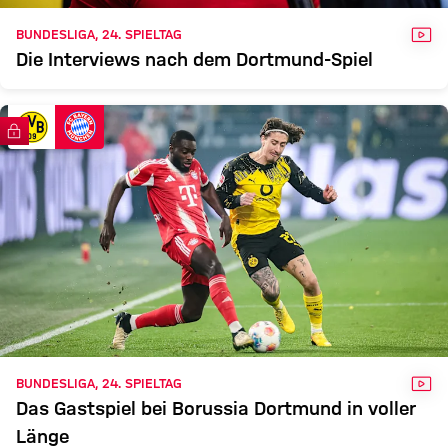
VID
BUNDESLIGA, 24. SPIELTAG
Die Interviews nach dem Dortmund-Spiel
FC Bayern TV PLUS
VID
BUNDESLIGA, 24. SPIELTAG
Das Gastspiel bei Borussia Dortmund in voller
Länge