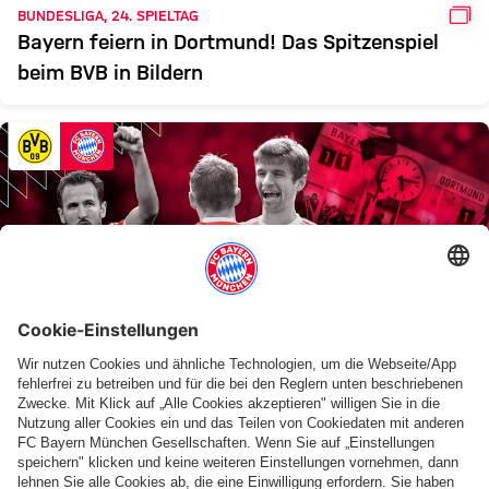
GAL
BUNDESLIGA, 24. SPIELTAG
Bayern feiern in Dortmund! Das Spitzenspiel
beim BVB in Bildern
VID
FREUDENSPRÜNGE & MEHR
Die spektakulärsten Bundesliga-Momente bei
FCB vs. BVB