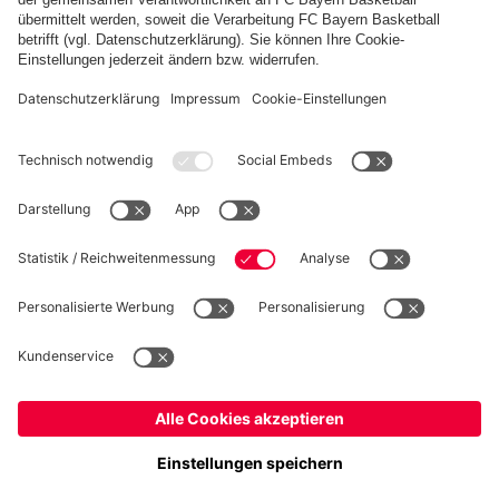
PARTNER
fcbayern.com
Basketball
Allianz Arena
Media Center
Jobs
FC Bayern Tours
©
FC Bayern München AG
–
2026
Impressum
Datenschutz
Nutzungsbedingungen
Barrierefreiheit
Kinder- und Jugendschutz
Hinweisgebersystem
FAQ
Kontakt
Verträge hier kündigen
Cookie-Einstellungen