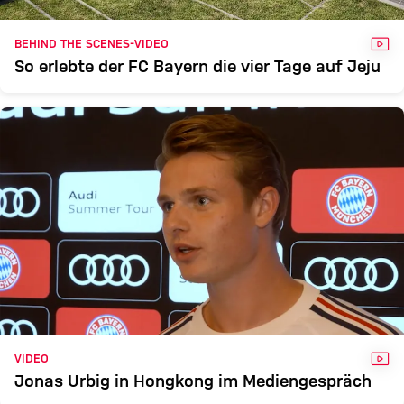
VID
BEHIND THE SCENES-VIDEO
So erlebte der FC Bayern die vier Tage auf Jeju
VID
VIDEO
Jonas Urbig in Hongkong im Mediengespräch