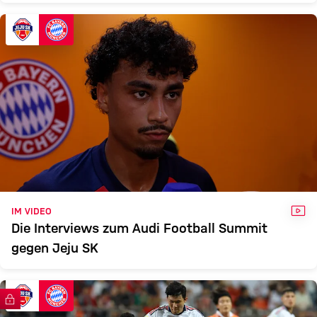
VID
IM VIDEO
Die Interviews zum Audi Football Summit
gegen Jeju SK
FC Bayern TV PLUS