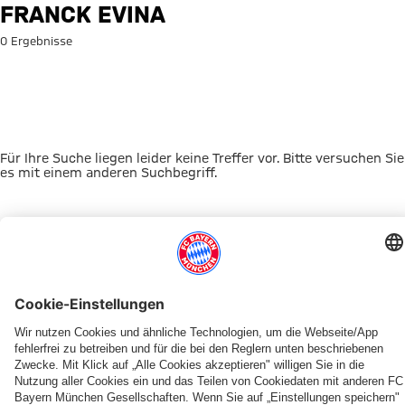
Suche: Franck Evina
FRANCK EVINA
0 Ergebnisse
Für Ihre Suche liegen leider keine Treffer vor. Bitte versuchen Sie
es mit einem anderen Suchbegriff.
Zur Startseite
DAS KÖNNTE DICH INTERESSIEREN
VIDEO-PLATTFORM
ONLINE STORE
FAN-ANGEBOT
MYFCBAYERN