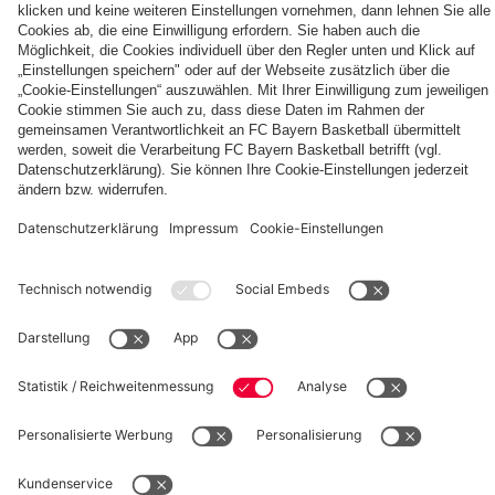
FC
OUT
FC
Entdecke
Bayern
NOW:
Bayern
deinen
TV
Das
München
persönlichen
PLUS:
neue
Autogrammkarten
Fanbereich
PARTNER
Jetzt
Home
abonnieren!
Trikot
26/27
fcbayern.com
Basketball
Allianz Arena
Media Center
Jobs
FC Bayern Tours