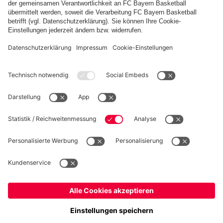
PARTNER
fcbayern.com
Basketball
Allianz Arena
Media Center
Jobs
FC Bayern Tours
©
FC Bayern München AG
–
2026
Impressum
Datenschutz
Nutzungsbedingungen
Barrierefreiheit
Kinder- und Jugendschutz
Hinweisgebersystem
FAQ
Kontakt
Verträge hier kündigen
Cookie-Einstellungen