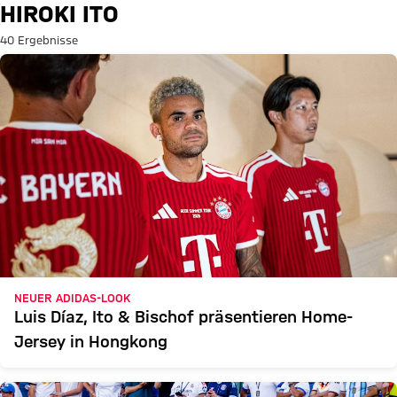
Suche: Hiroki Ito
HIROKI ITO
40 Ergebnisse
NEUER ADIDAS-LOOK
Luis Díaz, Ito & Bischof präsentieren Home-
Jersey in Hongkong