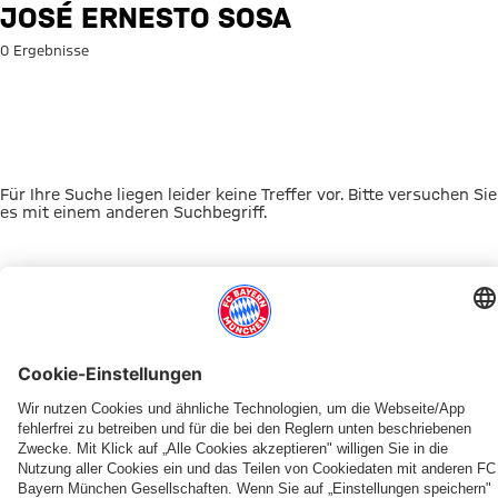
Suche: José Ernesto Sosa
JOSÉ ERNESTO SOSA
0 Ergebnisse
Für Ihre Suche liegen leider keine Treffer vor. Bitte versuchen Sie
es mit einem anderen Suchbegriff.
Zur Startseite
DAS KÖNNTE DICH INTERESSIEREN
VIDEO-PLATTFORM
ONLINE STORE
FAN-ANGEBOT
MYFCBAYERN