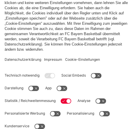
FC
OUT
FC
Entdecke
Bayern
NOW:
Bayern
deinen
TV
Das
München
persönlichen
PLUS:
neue
Autogrammkarten
Fanbereich
PARTNER
Jetzt
Home
abonnieren!
Trikot
26/27
fcbayern.com
Basketball
Allianz Arena
Media Center
Jobs
FC Bayern Tours