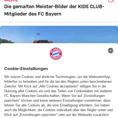
Die gemalten Meister-Bilder der KIDS CLUB-
Mitglieder des FC Bayern
VID
MASKOTTCHEN
Herzlich Willkommen liebe Mia!