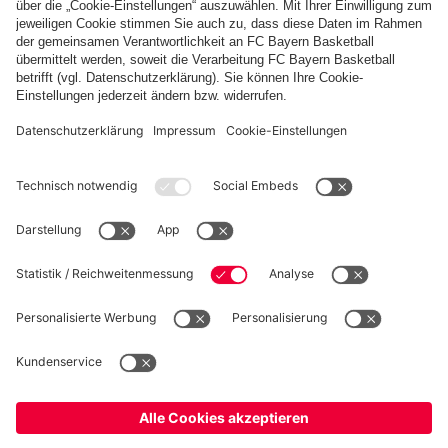
Weitere Inhalte anzeigen
PARTNER
fcbayern.com
Basketball
Allianz Arena
Media Center
Jobs
FC Bayern Tours
©
FC Bayern München AG
–
2026
Impressum
Datenschutz
Nutzungsbedingungen
Barrierefreiheit