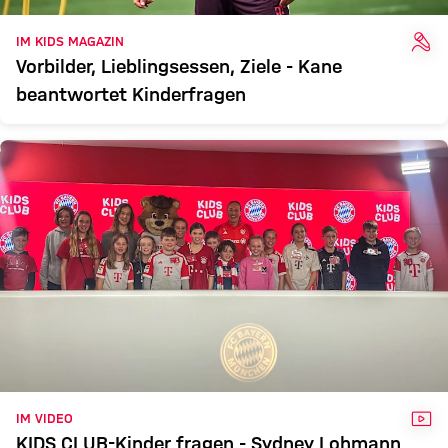
INT
IM KIDS MAGAZIN
Vorbilder, Lieblingsessen, Ziele - Kane
beantwortet Kinderfragen
VID
IM VIDEO
KIDS CLUB-Kinder fragen - Sydney Lohmann