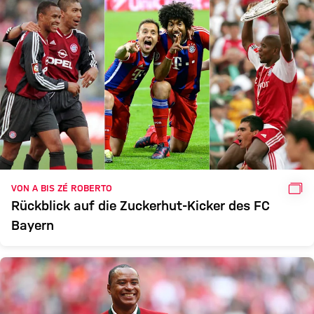
GAL
VON A BIS ZÉ ROBERTO
Rückblick auf die Zuckerhut-Kicker des FC
Bayern