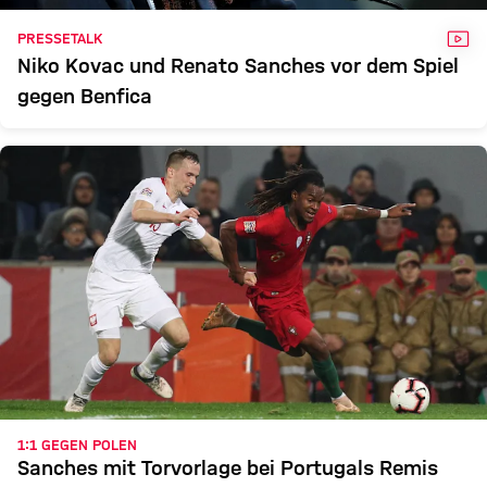
VID
PRESSETALK
Niko Kovac und Renato Sanches vor dem Spiel
gegen Benfica
1:1 GEGEN POLEN
Sanches mit Torvorlage bei Portugals Remis