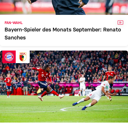
VID
FAN-WAHL
Bayern-Spieler des Monats September: Renato
Sanches