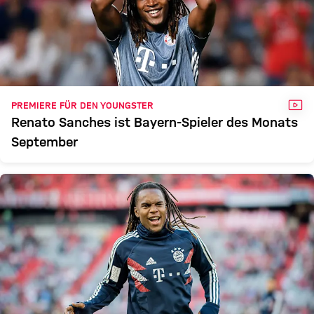
VID
PREMIERE FÜR DEN YOUNGSTER
Renato Sanches ist Bayern-Spieler des Monats
September