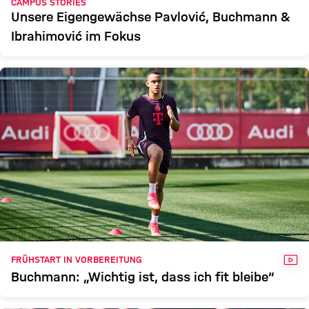
CAMPUS STORIES
Unsere Eigengewächse Pavlović, Buchmann &
Ibrahimović im Fokus
VID
FRÜHSTART IN VORBEREITUNG
Buchmann: „Wichtig ist, dass ich fit bleibe“