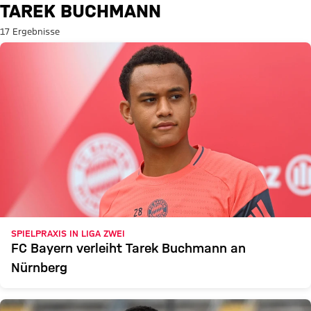
Suche: Tarek Buchmann
TAREK BUCHMANN
17 Ergebnisse
SPIELPRAXIS IN LIGA ZWEI
FC Bayern verleiht Tarek Buchmann an
Nürnberg