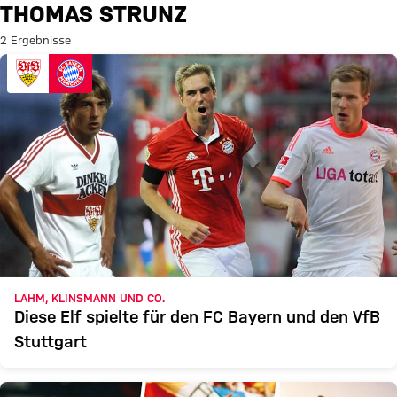
Suche: Thomas Strunz
THOMAS STRUNZ
2 Ergebnisse
LAHM, KLINSMANN UND CO.
Diese Elf spielte für den FC Bayern und den VfB
Stuttgart