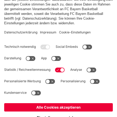
Weitere Inhalte anzeigen
PARTNER
fcbayern.com
Basketball
Allianz Arena
Media Center
Jobs
FC Bayern Tours
©
FC Bayern München AG
–
2026
Impressum
Datenschutz
Nutzungsbedingungen
Barrierefreiheit
Kinder- und Jugendschutz
Hinweisgebersystem
FAQ
Kontakt