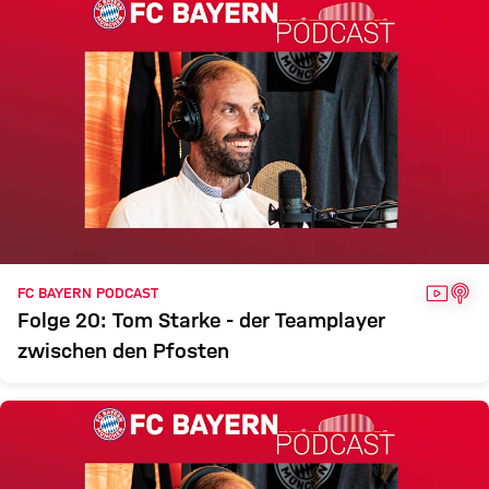
VIDEO
POD
FC BAYERN PODCAST
Folge 20: Tom Starke - der Teamplayer
zwischen den Pfosten