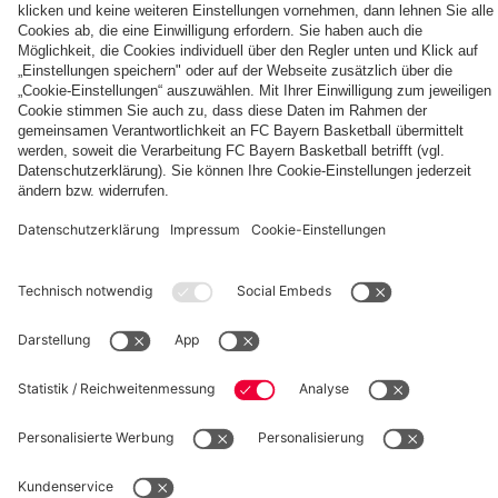
FC
OUT
FC
Entdecke
Bayern
NOW:
Bayern
deinen
TV
Das
München
persönlichen
PLUS:
neue
Autogrammkarten
Fanbereich
PARTNER
Jetzt
Home
abonnieren!
Trikot
26/27
fcbayern.com
Basketball
Allianz Arena
Media Center
Jobs
FC Bayern Tours