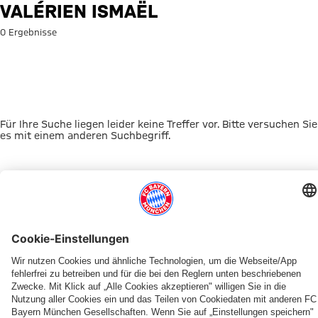
Suche: Valérien Ismaël
VALÉRIEN ISMAËL
0 Ergebnisse
Für Ihre Suche liegen leider keine Treffer vor. Bitte versuchen Sie
es mit einem anderen Suchbegriff.
Zur Startseite
DAS KÖNNTE DICH INTERESSIEREN
VIDEO-PLATTFORM
ONLINE STORE
FAN-ANGEBOT
MYFCBAYERN