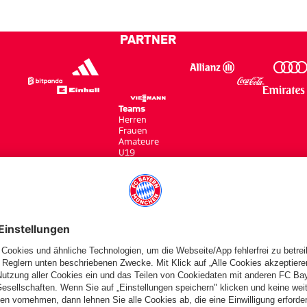
PARTNER
Teams
Herren
Frauen
Amateure
U19
Campus Teams
cbayern.com
Basketball
Allianz Arena
Media Center
Jobs
FC Bayern Tours
©
FC Bayern München AG
–
2026
gen
Barrierefreiheit
Kinder- und Jugendschutz
Hinweisgebersystem
FAQ
Kontakt
Ver