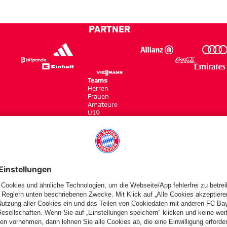
PARTNER
Teams
Herren
Frauen
Amateure
U19
Campus Teams
cbayern.com
Basketball
Allianz Arena
Media Center
Jobs
FC Bayern Tours
©
FC Bayern München AG
–
2026
gen
Barrierefreiheit
Kinder- und Jugendschutz
Hinweisgebersystem
FAQ
Kontakt
Ver