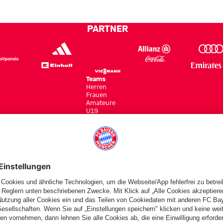
PARTNER
Teams
Herren
Frauen
Amateure
U19
Campus Teams
cbayern.com
Basketball
Allianz Arena
Media Center
Jobs
FC Bayern Tours
©
FC Bayern München AG
–
2026
gen
Barrierefreiheit
Kinder- und Jugendschutz
Hinweisgebersystem
FAQ
Kontakt
Ver