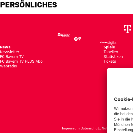
Adam El-Chaar
PERSÖNLICHES
News
Spiele
Newsletter
Tabellen
FC Bayern TV
Statistiken
FC Bayern TV PLUS Abo
Tickets
Webradio
f
Impressum
Datenschutz
Nutzungsbedingun