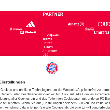
PARTNER
Teams
Herren
Frauen
Amateure
U19
Campus Teams
cbayern.com
Basketball
Allianz Arena
Media Center
Jobs
FC Bayern Tours
©
FC Bayern München AG
–
2026
gen
Barrierefreiheit
Kinder- und Jugendschutz
Hinweisgebersystem
FAQ
Kontakt
Ver