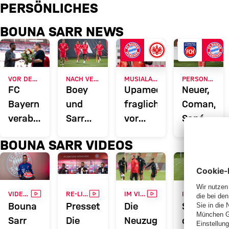
Bouna Sarr im Fokus: News, Pe
PERSÖNLICHES
BOUNA SARR NEWS
VOR DEM LETZTEN HEIMSPIEL
NACH VERLETZUNGEN
MUSIALA WIEDER DABEI
PERSONALUPDATE
FC
Boey
Upamecano
Neuer,
Bayern
und
fraglich
Coman,
verabschiedet
Sarr
vor
Sané,
Eric
zurück
Heimspiel
Mazraoui
BOUNA SARR VIDEOS
Maxim
im
gegen
und
Choupo-
Mannschaftstraining
Frankfurt
Pavlović
Moting
fehlen
und
in
VIDEO
VIDEO
VIDEO
VIDE
VIDEO: EMPFANG VON DER MANNSCHAFT
RE-LIVE
IM VIDEO
IM VIDEO
Bouna
Heidenhe
Bouna
Pressetalk:
Die
So lief
Sarr
Sarr
Die
Neuzugänge
der