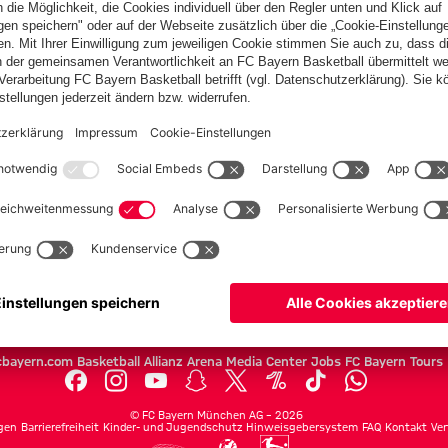
tart
Sarr:
„Das
PARTNER
ist der
Traum
eines
jeden
Teams
Herren
Fußballers“
Frauen
Amateure
U19
Campus Teams
cbayern.com
Basketball
Allianz Arena
Media Center
Jobs
FC Bayern Tours
©
FC Bayern München AG
–
2026
gen
Barrierefreiheit
Kinder- und Jugendschutz
Hinweisgebersystem
FAQ
Kontakt
Ver