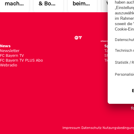
machen
& Boey
beim
Vorstellun
Schritte
absolvieren
FC
von
zum
Laufeinheit
Bayern:
Sacha
Comeback
Boey
Boey
lernt
neue
News
Spiele
Newsletter
Tabellen
Kollegen
FC Bayern TV
Statistiken
FC Bayern TV PLUS Abo
Tickets
kennen
Webradio
f
Impressum
Datenschutz
Nutzungsbedingun