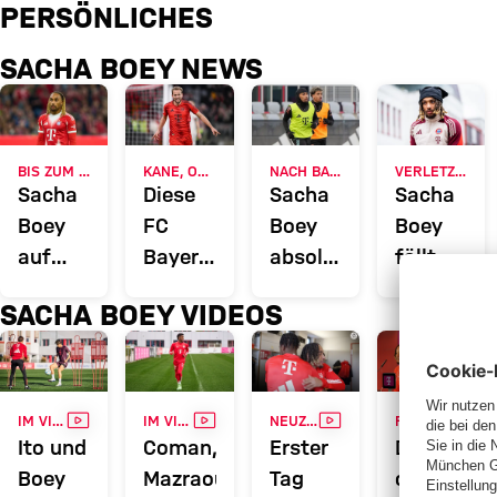
Sacha Boey im Fokus: News, P
PERSÖNLICHES
SACHA BOEY NEWS
BIS ZUM SOMMER
KANE, OLISE & CO.
NACH BANDVERLETZUNG
VERLETZUNG AM SPRUNGGELENK
Sacha
Diese
Sacha
Sacha
Boey
FC
Boey
Boey
auf
Bayern-
absolviert
fällt
Leihbasis
Spieler
Teile
vorerst
SACHA BOEY VIDEOS
zu
feiern
des
aus
Galatasaray
ihre
Mannschaftstrainings
erste
Deutsche
VIDEO
VIDEO
VIDEO
VIDE
IM VIDEO
IM VIDEO
NEUZUGANG STARTET BEIM FCB
RE-LIVE
Meisterschaft
Ito und
Coman,
Erster
Die
Boey
Mazraoui
Tag
offizielle